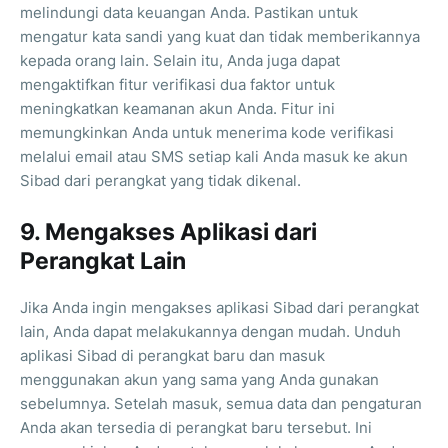
melindungi data keuangan Anda. Pastikan untuk
mengatur kata sandi yang kuat dan tidak memberikannya
kepada orang lain. Selain itu, Anda juga dapat
mengaktifkan fitur verifikasi dua faktor untuk
meningkatkan keamanan akun Anda. Fitur ini
memungkinkan Anda untuk menerima kode verifikasi
melalui email atau SMS setiap kali Anda masuk ke akun
Sibad dari perangkat yang tidak dikenal.
9. Mengakses Aplikasi dari
Perangkat Lain
Jika Anda ingin mengakses aplikasi Sibad dari perangkat
lain, Anda dapat melakukannya dengan mudah. Unduh
aplikasi Sibad di perangkat baru dan masuk
menggunakan akun yang sama yang Anda gunakan
sebelumnya. Setelah masuk, semua data dan pengaturan
Anda akan tersedia di perangkat baru tersebut. Ini