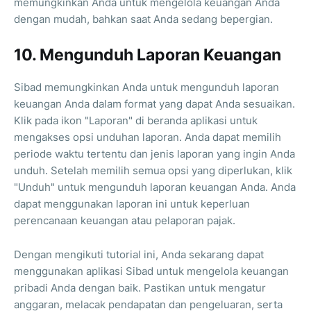
memungkinkan Anda untuk mengelola keuangan Anda
dengan mudah, bahkan saat Anda sedang bepergian.
10. Mengunduh Laporan Keuangan
Sibad memungkinkan Anda untuk mengunduh laporan
keuangan Anda dalam format yang dapat Anda sesuaikan.
Klik pada ikon "Laporan" di beranda aplikasi untuk
mengakses opsi unduhan laporan. Anda dapat memilih
periode waktu tertentu dan jenis laporan yang ingin Anda
unduh. Setelah memilih semua opsi yang diperlukan, klik
"Unduh" untuk mengunduh laporan keuangan Anda. Anda
dapat menggunakan laporan ini untuk keperluan
perencanaan keuangan atau pelaporan pajak.
Dengan mengikuti tutorial ini, Anda sekarang dapat
menggunakan aplikasi Sibad untuk mengelola keuangan
pribadi Anda dengan baik. Pastikan untuk mengatur
anggaran, melacak pendapatan dan pengeluaran, serta