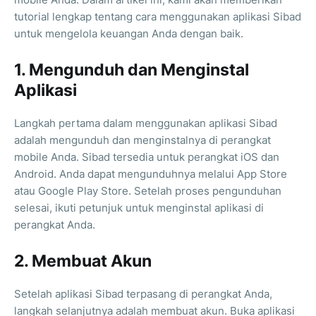
tutorial lengkap tentang cara menggunakan aplikasi Sibad
untuk mengelola keuangan Anda dengan baik.
1. Mengunduh dan Menginstal
Aplikasi
Langkah pertama dalam menggunakan aplikasi Sibad
adalah mengunduh dan menginstalnya di perangkat
mobile Anda. Sibad tersedia untuk perangkat iOS dan
Android. Anda dapat mengunduhnya melalui App Store
atau Google Play Store. Setelah proses pengunduhan
selesai, ikuti petunjuk untuk menginstal aplikasi di
perangkat Anda.
2. Membuat Akun
Setelah aplikasi Sibad terpasang di perangkat Anda,
langkah selanjutnya adalah membuat akun. Buka aplikasi