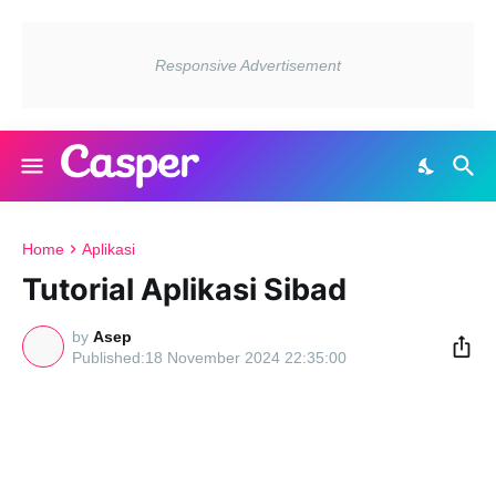
Home
Aplikasi
Tutorial Aplikasi Sibad
by
Asep
18 November 2024 22:35:00