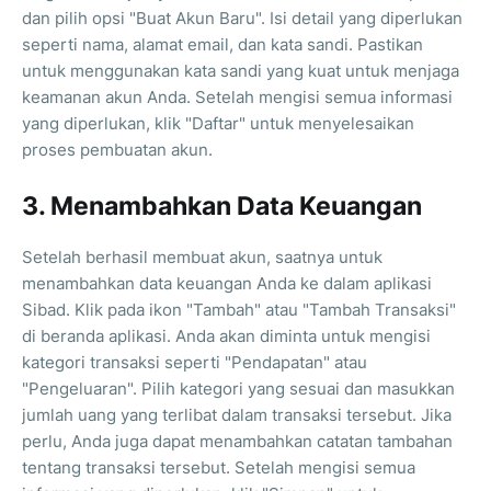
dan pilih opsi "Buat Akun Baru". Isi detail yang diperlukan
seperti nama, alamat email, dan kata sandi. Pastikan
untuk menggunakan kata sandi yang kuat untuk menjaga
keamanan akun Anda. Setelah mengisi semua informasi
yang diperlukan, klik "Daftar" untuk menyelesaikan
proses pembuatan akun.
3. Menambahkan Data Keuangan
Setelah berhasil membuat akun, saatnya untuk
menambahkan data keuangan Anda ke dalam aplikasi
Sibad. Klik pada ikon "Tambah" atau "Tambah Transaksi"
di beranda aplikasi. Anda akan diminta untuk mengisi
kategori transaksi seperti "Pendapatan" atau
"Pengeluaran". Pilih kategori yang sesuai dan masukkan
jumlah uang yang terlibat dalam transaksi tersebut. Jika
perlu, Anda juga dapat menambahkan catatan tambahan
tentang transaksi tersebut. Setelah mengisi semua