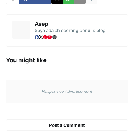
Asep
Saya adalah seorang penulis blog
You might like
Post a Comment