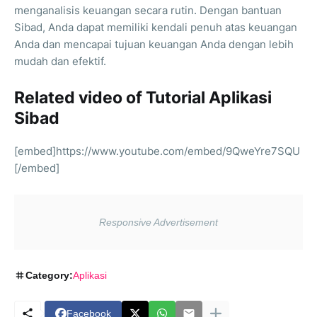
menganalisis keuangan secara rutin. Dengan bantuan
Sibad, Anda dapat memiliki kendali penuh atas keuangan
Anda dan mencapai tujuan keuangan Anda dengan lebih
mudah dan efektif.
Related video of Tutorial Aplikasi
Sibad
[embed]https://www.youtube.com/embed/9QweYre7SQU
[/embed]
Category:
Aplikasi
Facebook