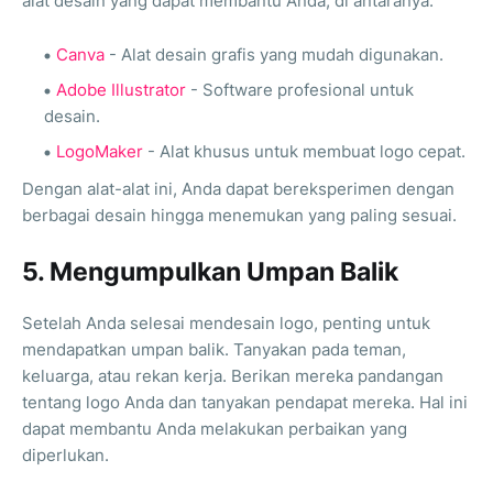
alat desain yang dapat membantu Anda, di antaranya:
Canva
- Alat desain grafis yang mudah digunakan.
Adobe Illustrator
- Software profesional untuk
desain.
LogoMaker
- Alat khusus untuk membuat logo cepat.
Dengan alat-alat ini, Anda dapat bereksperimen dengan
berbagai desain hingga menemukan yang paling sesuai.
5. Mengumpulkan Umpan Balik
Setelah Anda selesai mendesain logo, penting untuk
mendapatkan umpan balik. Tanyakan pada teman,
keluarga, atau rekan kerja. Berikan mereka pandangan
tentang logo Anda dan tanyakan pendapat mereka. Hal ini
dapat membantu Anda melakukan perbaikan yang
diperlukan.