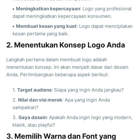
Meningkatkan kepercayaan
: Logo yang profesional
dapat meningkatkan kepercayaan konsumen.
Membuat kesan yang kuat
: Logo dapat menciptakan
kesan pertama yang baik.
2. Menentukan Konsep Logo Anda
Langkah pertama dalam membuat logo adalah
menentukan konsep. Ini akan menjadi dasar dari desain
Anda. Pertimbangkan beberapa aspek berikut:
Target audiens
: Siapa yang ingin Anda jangkau?
Nilai dan visi merek
: Apa yang ingin Anda
sampaikan?
Gaya desain
: Apakah Anda ingin logo yang modern,
klasik, atau playful?
3. Memilih Warna dan Font yang