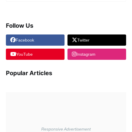
Follow Us
Facebook
Twitter
YouTube
Instagram
Popular Articles