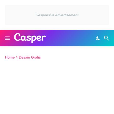
Home
Desain Grafis