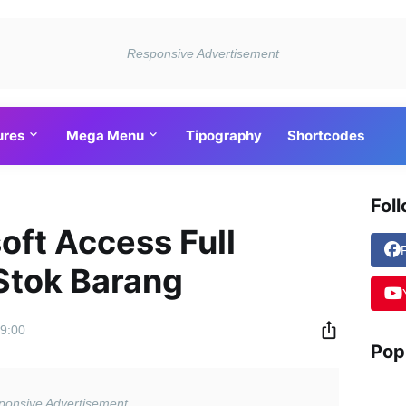
ures
Mega Menu
Tipography
Shortcodes
Fol
oft Access Full
 Stok Barang
9:00
Pop