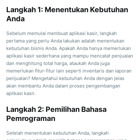
Langkah 1: Menentukan Kebutuhan
Anda
Sebelum memulai membuat aplikasi kasir, langkah
pertama yang perlu Anda lakukan adalah menentukan
kebutuhan bisnis Anda. Apakah Anda hanya memerlukan
aplikasi kasir sederhana yang mampu mencatat penjualan
dan menghitung total harga, ataukah Anda juga
memerlukan fitur-fitur lain seperti inventaris dan laporan
penjualan? Mengetahui kebutuhan Anda dengan jelas
akan membantu Anda dalam proses pengembangan
aplikasi kasir.
Langkah 2: Pemilihan Bahasa
Pemrograman
Setelah menentukan kebutuhan Anda, langkah