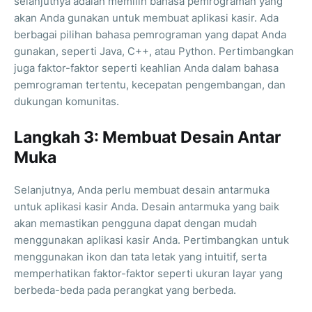
selanjutnya adalah memilih bahasa pemrograman yang
akan Anda gunakan untuk membuat aplikasi kasir. Ada
berbagai pilihan bahasa pemrograman yang dapat Anda
gunakan, seperti Java, C++, atau Python. Pertimbangkan
juga faktor-faktor seperti keahlian Anda dalam bahasa
pemrograman tertentu, kecepatan pengembangan, dan
dukungan komunitas.
Langkah 3: Membuat Desain Antar
Muka
Selanjutnya, Anda perlu membuat desain antarmuka
untuk aplikasi kasir Anda. Desain antarmuka yang baik
akan memastikan pengguna dapat dengan mudah
menggunakan aplikasi kasir Anda. Pertimbangkan untuk
menggunakan ikon dan tata letak yang intuitif, serta
memperhatikan faktor-faktor seperti ukuran layar yang
berbeda-beda pada perangkat yang berbeda.