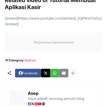
Related video of Tutorial Membuat
Aplikasi Kasir
[embed]https://www.youtube.com/embed/_KqPlKm7wSs[
/embed]
Category:
Aplikasi
Facebook
Asep
Saya adalah seorang penulis blog