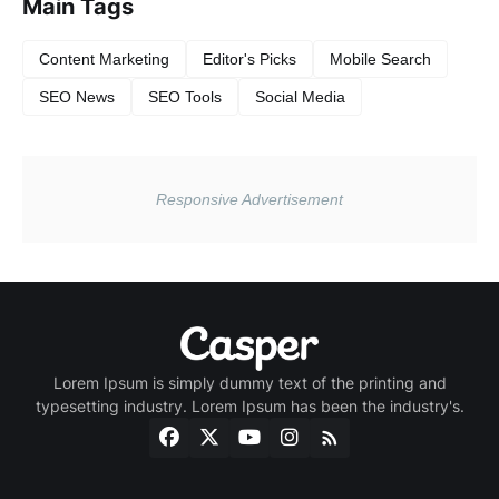
Main Tags
Content Marketing
Editor's Picks
Mobile Search
SEO News
SEO Tools
Social Media
Lorem Ipsum is simply dummy text of the printing and
typesetting industry. Lorem Ipsum has been the industry's.