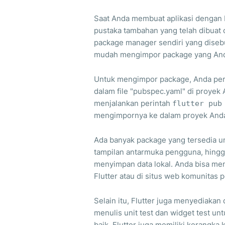
Saat Anda membuat aplikasi dengan 
pustaka tambahan yang telah dibuat 
package manager sendiri yang dise
mudah mengimpor package yang And
Untuk mengimpor package, Anda pe
dalam file "pubspec.yaml" di proye
menjalankan perintah
flutter pub
mengimpornya ke dalam proyek And
Ada banyak package yang tersedia un
tampilan antarmuka pengguna, hingg
menyimpan data lokal. Anda bisa me
Flutter atau di situs web komunitas 
Selain itu, Flutter juga menyediakan
menulis unit test dan widget test 
baik. Flutter juga memiliki kerangka k