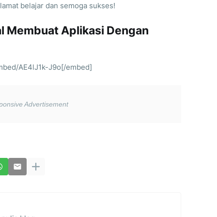
lamat belajar dan semoga sukses!
ial Membuat Aplikasi Dengan
mbed/AE4lJ1k-J9o[/embed]