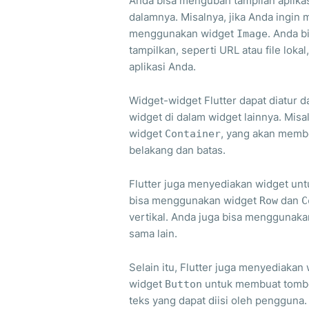
Anda bisa mengubah tampilan aplika
dalamnya. Misalnya, jika Anda ingin
menggunakan widget
. Anda 
Image
tampilkan, seperti URL atau file lok
aplikasi Anda.
Widget-widget Flutter dapat diatur 
widget di dalam widget lainnya. Mi
widget
, yang akan membe
Container
belakang dan batas.
Flutter juga menyediakan widget un
bisa menggunakan widget
dan
Row
C
vertikal. Anda juga bisa menggunak
sama lain.
Selain itu, Flutter juga menyediakan
widget
untuk membuat tombo
Button
teks yang dapat diisi oleh pengguna.