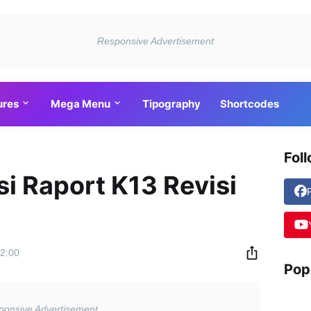
ures
Mega Menu
Tipography
Shortcodes
Fol
si Raport K13 Revisi
2:00
Pop