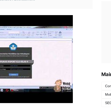
Mai
Con
Mob
SEO