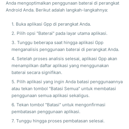
Anda mengoptimalkan penggunaan baterai di perangkat
Android Anda. Berikut adalah langkah-langkahnya:
Buka aplikasi Gpp di perangkat Anda.
Pilih opsi "Baterai" pada layar utama aplikasi.
Tunggu beberapa saat hingga aplikasi Gpp
menganalisis penggunaan baterai di perangkat Anda.
Setelah proses analisis selesai, aplikasi Gpp akan
menampilkan daftar aplikasi yang menggunakan
baterai secara signifikan.
Pilih aplikasi yang ingin Anda batasi penggunaannya
atau tekan tombol "Batasi Semua" untuk membatasi
penggunaan semua aplikasi sekaligus.
Tekan tombol "Batasi" untuk mengonfirmasi
pembatasan penggunaan aplikasi.
Tunggu hingga proses pembatasan selesai.