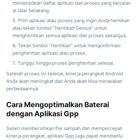
menampilkan daftar aplikasi dan proses yang berjalan
di latar belakang.
Pilih aplikasi atau proses yang ingin Anda hentikan
atau tekan tombol "Hentikan Semua" untuk
menghentikan semua aplikasi dan proses sekaligus.
Tekan tombol "Hentikan" untuk mengonfirmasi
penghentian aplikasi atau proses.
Tunggu hingga proses penghentian selesai.
Setelah proses ini selesai, kinerja perangkat Android
Anda akan meningkat dan Anda akan bisa merasakan
perbedaannya.
Cara Mengoptimalkan Baterai
dengan Aplikasi Gpp
Selain membersihkan file sampah dan mempercepat
kinerja perangkat, aplikasi Gpp juga dapat membantu