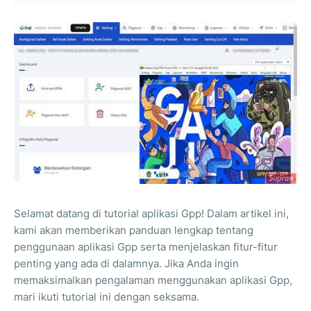
Selamat datang di tutorial aplikasi Gpp! Dalam artikel ini,
kami akan memberikan panduan lengkap tentang
penggunaan aplikasi Gpp serta menjelaskan fitur-fitur
penting yang ada di dalamnya. Jika Anda ingin
memaksimalkan pengalaman menggunakan aplikasi Gpp,
mari ikuti tutorial ini dengan seksama.