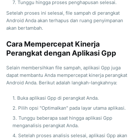
Tunggu hingga proses penghapusan selesai.
Setelah proses ini selesai, file sampah di perangkat
Android Anda akan terhapus dan ruang penyimpanan
akan bertambah.
Cara Mempercepat Kinerja
Perangkat dengan Aplikasi Gpp
Selain membersihkan file sampah, aplikasi Gpp juga
dapat membantu Anda mempercepat kinerja perangkat
Android Anda. Berikut adalah langkah-langkahnya:
Buka aplikasi Gpp di perangkat Anda.
Pilih opsi "Optimalkan" pada layar utama aplikasi.
Tunggu beberapa saat hingga aplikasi Gpp
menganalisis perangkat Anda.
Setelah proses analisis selesai, aplikasi Gpp akan