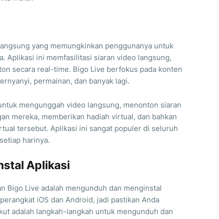
ng langsung yang memungkinkan penggunanya untuk
Aplikasi ini memfasilitasi siaran video langsung,
ton secara real-time. Bigo Live berfokus pada konten
, bernyanyi, permainan, dan banyak lagi.
untuk mengunggah video langsung, menonton siaran
gan mereka, memberikan hadiah virtual, dan bahkan
ual tersebut. Aplikasi ini sangat populer di seluruh
setiap harinya.
stal Aplikasi
 Bigo Live adalah mengunduh dan menginstal
k perangkat iOS dan Android, jadi pastikan Anda
rikut adalah langkah-langkah untuk mengunduh dan