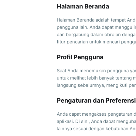
Halaman Beranda
Halaman Beranda adalah tempat Anda 
pengguna lain. Anda dapat menggul
dan bergabung dalam obrolan denga
fitur pencarian untuk mencari penggu
Profil Pengguna
Saat Anda menemukan pengguna yang
untuk melihat lebih banyak tentang m
langsung sebelumnya, mengikuti pen
Pengaturan dan Preferensi
Anda dapat mengakses pengaturan da
aplikasi. Di sini, Anda dapat menguba
lainnya sesuai dengan kebutuhan An