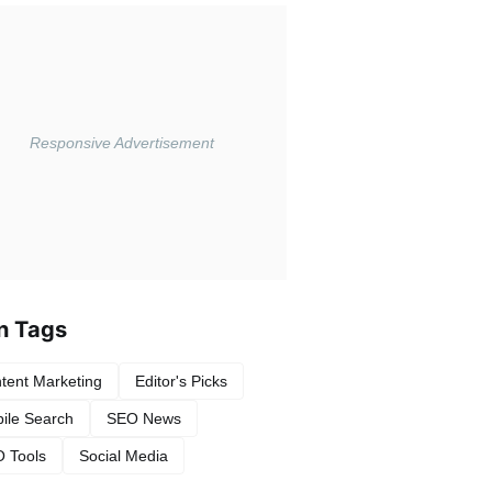
n Tags
tent Marketing
Editor's Picks
ile Search
SEO News
 Tools
Social Media