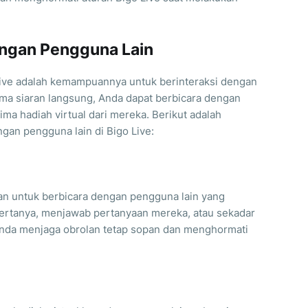
engan Pengguna Lain
 Live adalah kemampuannya untuk berinteraksi dengan
ama siaran langsung, Anda dapat berbicara dengan
ma hadiah virtual dari mereka. Berikut adalah
gan pengguna lain di Bigo Live:
an untuk berbicara dengan pengguna lain yang
ertanya, menjawab pertanyaan mereka, atau sekadar
 Anda menjaga obrolan tetap sopan dan menghormati