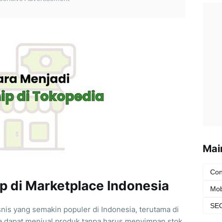
Mai
Con
p di Marketplace Indonesia
Mob
SEO
nis yang semakin populer di Indonesia, terutama di
nda dapat menjual produk tanpa harus menyimpan stok