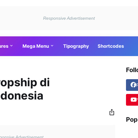
ures
Mega Menu
Tipography
Shortcodes
Fol
opship di
ndonesia
Pop