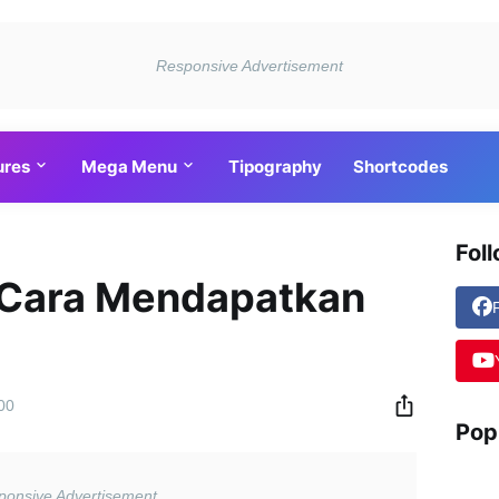
ures
Mega Menu
Tipography
Shortcodes
Fol
 Cara Mendapatkan
00
Pop