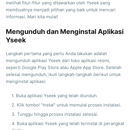
melihat fitur-fitur yang ditawarkan oleh Yseek yang
membuatnya menjadi pilihan yang baik untuk mencari
informasi. Mari kita mulai!
Mengunduh dan Menginstal Aplikasi
Yseek
Langkah pertama yang perlu Anda lakukan adalah
mengunduh aplikasi Yseek dari toko aplikasi resmi,
seperti Google Play Store atau Apple App Store. Setelah
selesai mengunduh, ikuti langkah-langkah berikut untuk
menginstal aplikasi:
Buka aplikasi Yseek yang telah diunduh.
Klik tombol "Instal" untuk memulai proses instalasi.
Tunggu hingga proses instalasi selesai.
Buka aplikasi Yseek yang telah terinstal di perangkat