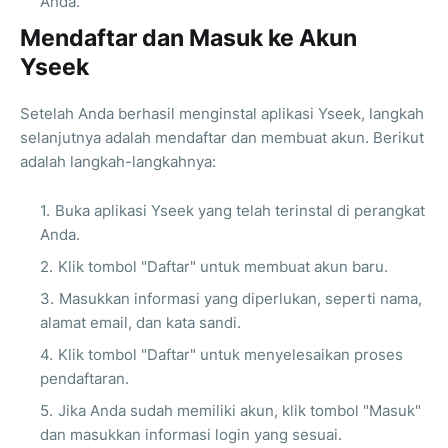
Anda.
Mendaftar dan Masuk ke Akun
Yseek
Setelah Anda berhasil menginstal aplikasi Yseek, langkah
selanjutnya adalah mendaftar dan membuat akun. Berikut
adalah langkah-langkahnya:
Buka aplikasi Yseek yang telah terinstal di perangkat
Anda.
Klik tombol "Daftar" untuk membuat akun baru.
Masukkan informasi yang diperlukan, seperti nama,
alamat email, dan kata sandi.
Klik tombol "Daftar" untuk menyelesaikan proses
pendaftaran.
Jika Anda sudah memiliki akun, klik tombol "Masuk"
dan masukkan informasi login yang sesuai.