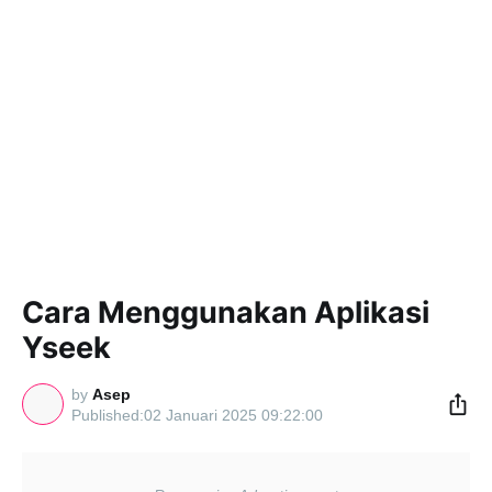
Cara Menggunakan Aplikasi
Yseek
by
Asep
02 Januari 2025 09:22:00