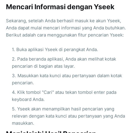
Mencari Informasi dengan Yseek
Sekarang, setelah Anda berhasil masuk ke akun Yseek,
Anda dapat mulai mencari informasi yang Anda butuhkan.
Berikut adalah cara menggunakan fitur pencarian Yseek:
Buka aplikasi Yseek di perangkat Anda.
Pada beranda aplikasi, Anda akan melihat kotak
pencarian di bagian atas layar.
Masukkan kata kunci atau pertanyaan dalam kotak
pencarian.
Klik tombol "Cari" atau tekan tombol enter pada
keyboard Anda.
Yseek akan menampilkan hasil pencarian yang
relevan dengan kata kunci atau pertanyaan yang Anda
masukkan.