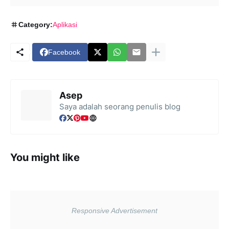
Category:
Aplikasi
Facebook
Asep
Saya adalah seorang penulis blog
You might like