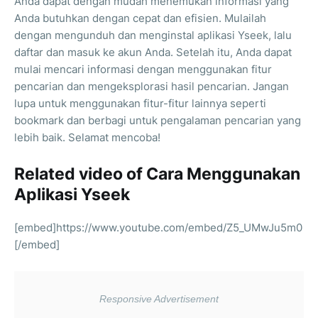
Anda dapat dengan mudah menemukan informasi yang
Anda butuhkan dengan cepat dan efisien. Mulailah
dengan mengunduh dan menginstal aplikasi Yseek, lalu
daftar dan masuk ke akun Anda. Setelah itu, Anda dapat
mulai mencari informasi dengan menggunakan fitur
pencarian dan mengeksplorasi hasil pencarian. Jangan
lupa untuk menggunakan fitur-fitur lainnya seperti
bookmark dan berbagi untuk pengalaman pencarian yang
lebih baik. Selamat mencoba!
Related video of Cara Menggunakan
Aplikasi Yseek
[embed]https://www.youtube.com/embed/Z5_UMwJu5m0
[/embed]