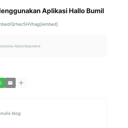
Menggunakan Aplikasi Hallo Bumil
embed/QrhecSHVhag[/embed]
nulis blog