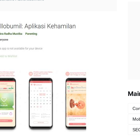
Mai
Con
Mob
SEO