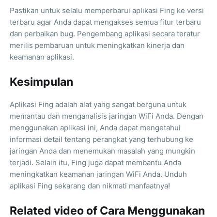
Pastikan untuk selalu memperbarui aplikasi Fing ke versi
terbaru agar Anda dapat mengakses semua fitur terbaru
dan perbaikan bug. Pengembang aplikasi secara teratur
merilis pembaruan untuk meningkatkan kinerja dan
keamanan aplikasi.
Kesimpulan
Aplikasi Fing adalah alat yang sangat berguna untuk
memantau dan menganalisis jaringan WiFi Anda. Dengan
menggunakan aplikasi ini, Anda dapat mengetahui
informasi detail tentang perangkat yang terhubung ke
jaringan Anda dan menemukan masalah yang mungkin
terjadi. Selain itu, Fing juga dapat membantu Anda
meningkatkan keamanan jaringan WiFi Anda. Unduh
aplikasi Fing sekarang dan nikmati manfaatnya!
Related video of Cara Menggunakan