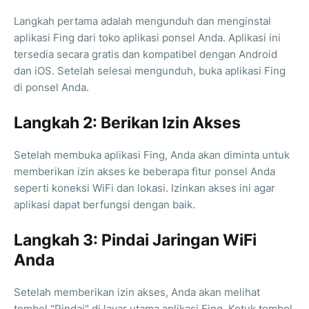
Langkah pertama adalah mengunduh dan menginstal
aplikasi Fing dari toko aplikasi ponsel Anda. Aplikasi ini
tersedia secara gratis dan kompatibel dengan Android
dan iOS. Setelah selesai mengunduh, buka aplikasi Fing
di ponsel Anda.
Langkah 2: Berikan Izin Akses
Setelah membuka aplikasi Fing, Anda akan diminta untuk
memberikan izin akses ke beberapa fitur ponsel Anda
seperti koneksi WiFi dan lokasi. Izinkan akses ini agar
aplikasi dapat berfungsi dengan baik.
Langkah 3: Pindai Jaringan WiFi
Anda
Setelah memberikan izin akses, Anda akan melihat
tombol "Pindai" di layar utama aplikasi Fing. Ketuk tombol