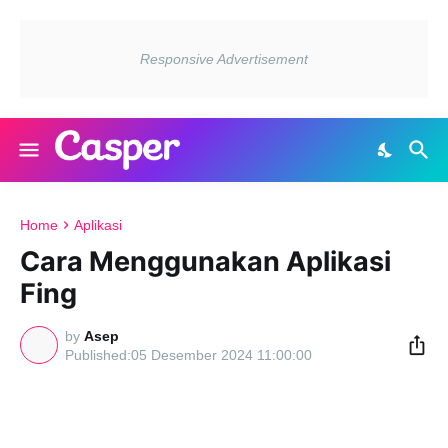
Home
Aplikasi
Cara Menggunakan Aplikasi
Fing
by
Asep
05 Desember 2024 11:00:00