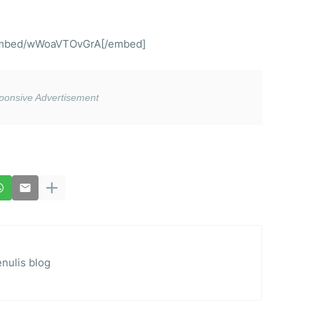
embed/wWoaVTOvGrA[/embed]
nulis blog