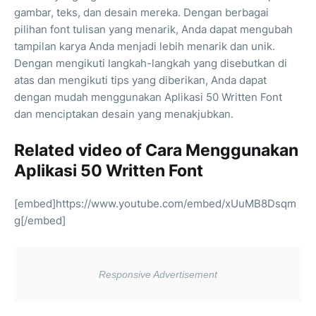
gambar, teks, dan desain mereka. Dengan berbagai
pilihan font tulisan yang menarik, Anda dapat mengubah
tampilan karya Anda menjadi lebih menarik dan unik.
Dengan mengikuti langkah-langkah yang disebutkan di
atas dan mengikuti tips yang diberikan, Anda dapat
dengan mudah menggunakan Aplikasi 50 Written Font
dan menciptakan desain yang menakjubkan.
Related video of Cara Menggunakan
Aplikasi 50 Written Font
[embed]https://www.youtube.com/embed/xUuMB8Dsqm
g[/embed]