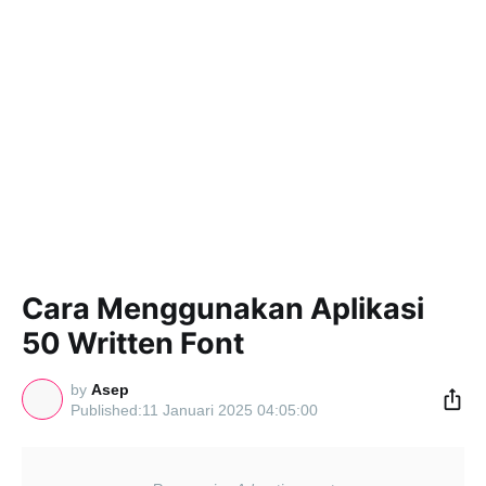
Cara Menggunakan Aplikasi
50 Written Font
by
Asep
11 Januari 2025 04:05:00