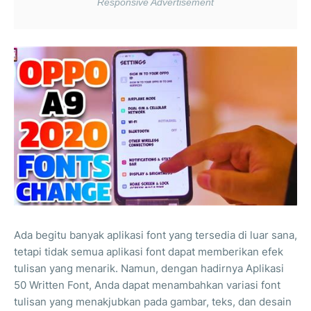
Ada begitu banyak aplikasi font yang tersedia di luar sana,
tetapi tidak semua aplikasi font dapat memberikan efek
tulisan yang menarik. Namun, dengan hadirnya Aplikasi
50 Written Font, Anda dapat menambahkan variasi font
tulisan yang menakjubkan pada gambar, teks, dan desain