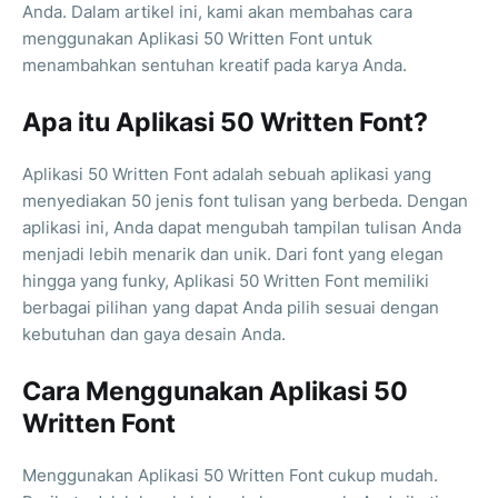
Anda. Dalam artikel ini, kami akan membahas cara
menggunakan Aplikasi 50 Written Font untuk
menambahkan sentuhan kreatif pada karya Anda.
Apa itu Aplikasi 50 Written Font?
Aplikasi 50 Written Font adalah sebuah aplikasi yang
menyediakan 50 jenis font tulisan yang berbeda. Dengan
aplikasi ini, Anda dapat mengubah tampilan tulisan Anda
menjadi lebih menarik dan unik. Dari font yang elegan
hingga yang funky, Aplikasi 50 Written Font memiliki
berbagai pilihan yang dapat Anda pilih sesuai dengan
kebutuhan dan gaya desain Anda.
Cara Menggunakan Aplikasi 50
Written Font
Menggunakan Aplikasi 50 Written Font cukup mudah.