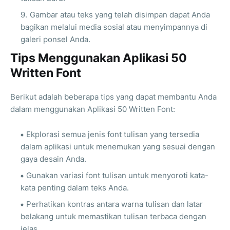
Gambar atau teks yang telah disimpan dapat Anda
bagikan melalui media sosial atau menyimpannya di
galeri ponsel Anda.
Tips Menggunakan Aplikasi 50
Written Font
Berikut adalah beberapa tips yang dapat membantu Anda
dalam menggunakan Aplikasi 50 Written Font:
Ekplorasi semua jenis font tulisan yang tersedia
dalam aplikasi untuk menemukan yang sesuai dengan
gaya desain Anda.
Gunakan variasi font tulisan untuk menyoroti kata-
kata penting dalam teks Anda.
Perhatikan kontras antara warna tulisan dan latar
belakang untuk memastikan tulisan terbaca dengan
jelas.