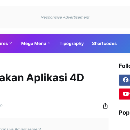
ures
Mega Menu
Tipography
Shortcodes
Fol
kan Aplikasi 4D
00
Pop