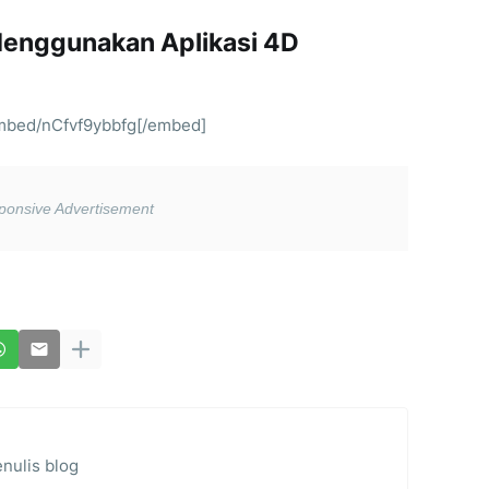
 Menggunakan Aplikasi 4D
mbed/nCfvf9ybbfg[/embed]
nulis blog