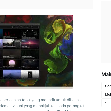
Mai
Con
Mob
aper adalah topik yang menarik untuk dibahas
SEO
galaman visual yang menakjubkan pada perangkat