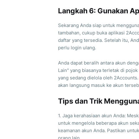
Langkah 6: Gunakan Ap
Sekarang Anda siap untuk mengguna
tambahan, cukup buka aplikasi 2Accou
daftar yang tersedia. Setelah itu, A
perlu login ulang.
Anda dapat beralih antara akun den
Lain" yang biasanya terletak di pojok
yang sedang dielola oleh 2Accounts. 
akan langsung masuk ke akun terseb
Tips dan Trik Menggun
1. Jaga kerahasiaan akun Anda: Mes
untuk mengelola beberapa akun seka
keamanan akun Anda. Pastikan untuk
orang lain.