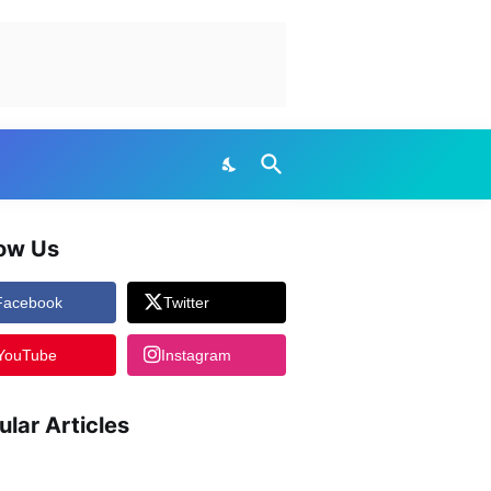
low Us
Facebook
Twitter
YouTube
Instagram
ular Articles