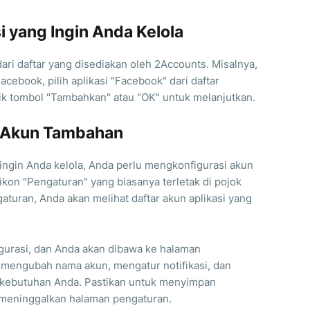
si yang Ingin Anda Kelola
 dari daftar yang disediakan oleh 2Accounts. Misalnya,
cebook, pilih aplikasi "Facebook" dari daftar
klik tombol "Tambahkan" atau "OK" untuk melanjutkan.
i Akun Tambahan
ingin Anda kelola, Anda perlu mengkonfigurasi akun
ikon "Pengaturan" yang biasanya terletak di pojok
aturan, Anda akan melihat daftar akun aplikasi yang
igurasi, dan Anda akan dibawa ke halaman
t mengubah nama akun, mengatur notifikasi, dan
i kebutuhan Anda. Pastikan untuk menyimpan
meninggalkan halaman pengaturan.