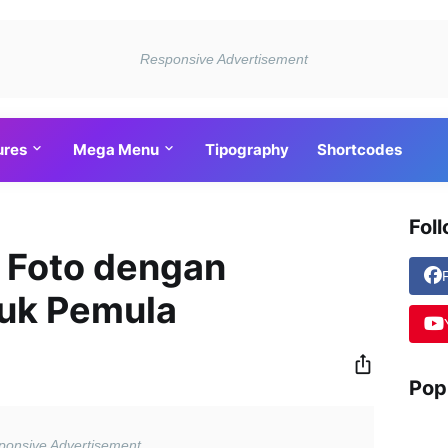
ures
Mega Menu
Tipography
Shortcodes
Fol
 Foto dengan
uk Pemula
Pop