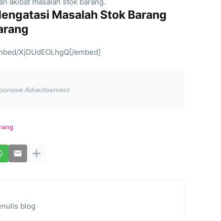
an akibat masalah stok barang.
Mengatasi Masalah Stok Barang
arang
embed/XjDUdEOLhgQ[/embed]
rang
nulis blog