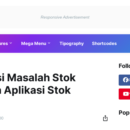
ures
Mega Menu
Tipography
Shortcodes
Fol
i Masalah Stok
 Aplikasi Stok
Pop
00