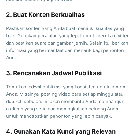
2. Buat Konten Berkualitas
Pastikan konten yang Anda buat memiliki kualitas yang
baik. Gunakan peralatan yang tepat untuk merekam video
dan pastikan suara dan gambar jernih. Selain itu, berikan
informasi yang bermanfaat dan menarik bagi penonton
Anda.
3. Rencanakan Jadwal Publikasi
Tentukan jadwal publikasi yang konsisten untuk konten
Anda. Misalnya, posting video baru setiap minggu atau
dua kali sebulan. Ini akan membantu Anda membangun
audiens yang setia dan meningkatkan peluang Anda
untuk mendapatkan penonton yang lebih banyak.
4. Gunakan Kata Kunci yang Relevan