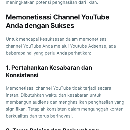
meningkatkan potensi penghasilan dari iklan.
Memonetisasi Channel YouTube
Anda dengan Sukses
Untuk mencapai kesuksesan dalam memonetisasi
channel YouTube Anda melalui Youtube Adsense, ada
beberapa hal yang perlu Anda perhatikan:
1. Pertahankan Kesabaran dan
Konsistensi
Memonetisasi channel YouTube tidak terjadi secara
instan. Dibutuhkan waktu dan kesabaran untuk
membangun audiens dan menghasilkan penghasilan yang
signifikan. Tetaplah konsisten dalam mengunggah konten
berkualitas dan terus berinovasi.