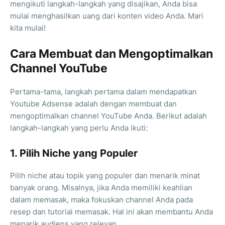
mengikuti langkah-langkah yang disajikan, Anda bisa
mulai menghasilkan uang dari konten video Anda. Mari
kita mulai!
Cara Membuat dan Mengoptimalkan
Channel YouTube
Pertama-tama, langkah pertama dalam mendapatkan
Youtube Adsense adalah dengan membuat dan
mengoptimalkan channel YouTube Anda. Berikut adalah
langkah-langkah yang perlu Anda ikuti:
1. Pilih Niche yang Populer
Pilih niche atau topik yang populer dan menarik minat
banyak orang. Misalnya, jika Anda memiliki keahlian
dalam memasak, maka fokuskan channel Anda pada
resep dan tutorial memasak. Hal ini akan membantu Anda
menarik audiens yang relevan.