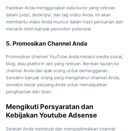
Pastikan Anda menggunakan kata kunci yang relevan
dalam judul, deskripsi, dan tag video Anda. Ini akan
membantu video Anda muncul dalam hasil pencarian dan
menarik lebih banyak penonton potensial.
5. Promosikan Channel Anda
Promosikan channel YouTube Anda melalui media sosial,
blog, atau platform lain yang relevan. Berikan tautan ke
channel Anda dan ajak orang untuk berlangganan.
Semakin banyak orang yang mengetahui channel Anda,
semakin besar peluang Anda untuk mendapatkan
penghasilan dari iklan.
Mengikuti Persyaratan dan
Kebijakan Youtube Adsense
Setelah Anda membuat dan mengoptimalkan channel