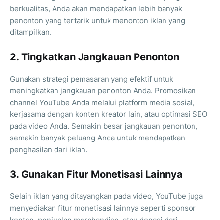
berkualitas, Anda akan mendapatkan lebih banyak
penonton yang tertarik untuk menonton iklan yang
ditampilkan.
2. Tingkatkan Jangkauan Penonton
Gunakan strategi pemasaran yang efektif untuk
meningkatkan jangkauan penonton Anda. Promosikan
channel YouTube Anda melalui platform media sosial,
kerjasama dengan konten kreator lain, atau optimasi SEO
pada video Anda. Semakin besar jangkauan penonton,
semakin banyak peluang Anda untuk mendapatkan
penghasilan dari iklan.
3. Gunakan Fitur Monetisasi Lainnya
Selain iklan yang ditayangkan pada video, YouTube juga
menyediakan fitur monetisasi lainnya seperti sponsor
konten, penjualan merchandise, atau donasi dari