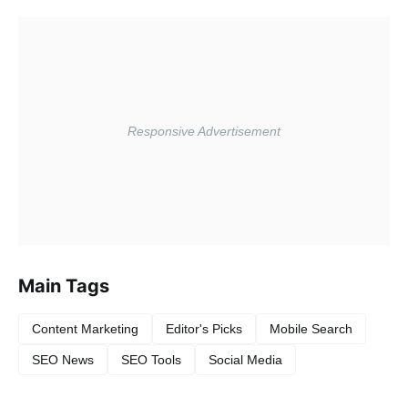
Main Tags
Content Marketing
Editor's Picks
Mobile Search
SEO News
SEO Tools
Social Media