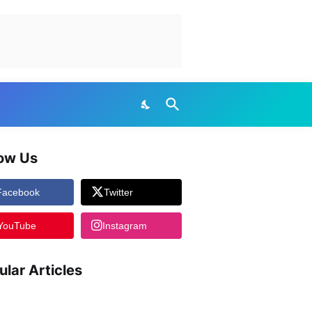
low Us
Facebook
Twitter
YouTube
Instagram
ular Articles