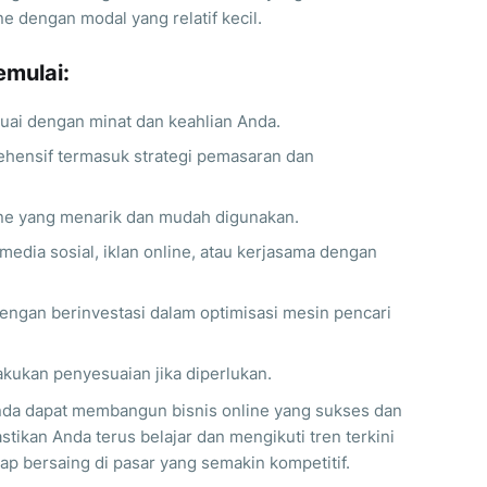
ne dengan modal yang relatif kecil.
mulai:
esuai dengan minat dan keahlian Anda.
ehensif termasuk strategi pemasaran dan
ine yang menarik dan mudah digunakan.
media sosial, iklan online, atau kerjasama dengan
engan berinvestasi dalam optimisasi mesin pencari
akukan penyesuaian jika diperlukan.
nda dapat membangun bisnis online yang sukses dan
tikan Anda terus belajar dan mengikuti tren terkini
tap bersaing di pasar yang semakin kompetitif.