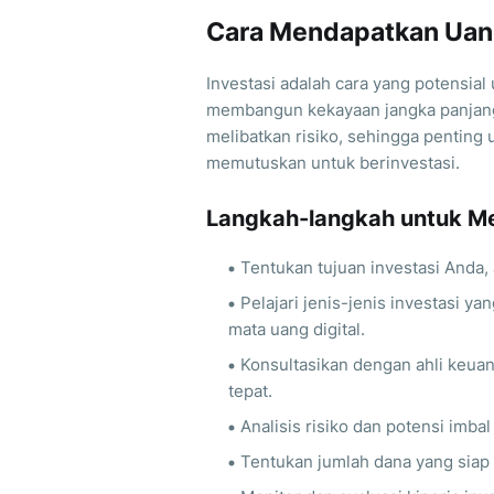
Cara Mendapatkan Uang
Investasi adalah cara yang potensia
membangun kekayaan jangka panjang.
melibatkan risiko, sehingga penting 
memutuskan untuk berinvestasi.
Langkah-langkah untuk Me
Tentukan tujuan investasi Anda,
Pelajari jenis-jenis investasi ya
mata uang digital.
Konsultasikan dengan ahli keua
tepat.
Analisis risiko dan potensi imba
Tentukan jumlah dana yang siap 