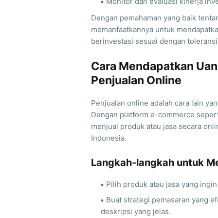
Monitor dan evaluasi kinerja inv
Dengan pemahaman yang baik tentang 
memanfaatkannya untuk mendapatkan 
berinvestasi sesuai dengan toleransi
Cara Mendapatkan Uan
Penjualan Online
Penjualan online adalah cara lain y
Dengan platform e-commerce seperti
menjual produk atau jasa secara onl
Indonesia.
Langkah-langkah untuk Me
Pilih produk atau jasa yang ingin
Buat strategi pemasaran yang ef
deskripsi yang jelas.