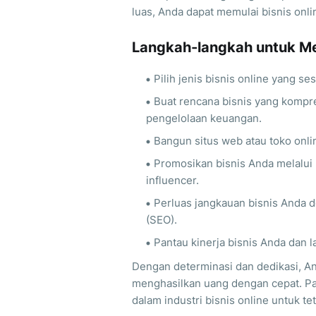
luas, Anda dapat memulai bisnis onli
Langkah-langkah untuk Me
Pilih jenis bisnis online yang s
Buat rencana bisnis yang kompr
pengelolaan keuangan.
Bangun situs web atau toko onl
Promosikan bisnis Anda melalui 
influencer.
Perluas jangkauan bisnis Anda d
(SEO).
Pantau kinerja bisnis Anda dan l
Dengan determinasi dan dedikasi, A
menghasilkan uang dengan cepat. Pas
dalam industri bisnis online untuk te