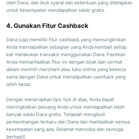
oleh Dana, dan ikuti syarat dan ketentuan yang ditetapkan
untuk kesempatan mendapatkan saldo gratis.
4. Gunakan Fitur Cashback
Dana juga memiliki fitur cashback yang memungkinkan
Anda mendapatkan sebagian uang Anda kembali setiap
kali melakukan transaksi menggunakan Dana. Pastikan
Anda memanfaatkan fitur ini dengan bijak dan cermat
dalam memilih merchant atau toko online yang bekerja
sama dengan Dana untuk mendapatkan cashback yang
lebih besar.
Dengan menerapkan tips-tips di atas, Anda dapat
meningkatkan peluang Anda untuk mendapatkan lebih
banyak saldo Dana gratis. Tetaplah mengikuti
perkembangan terbaru dari Dana dan manfaatkan semua
kesempatan yang ada. Selamat mencoba dan semoga
berhasil!