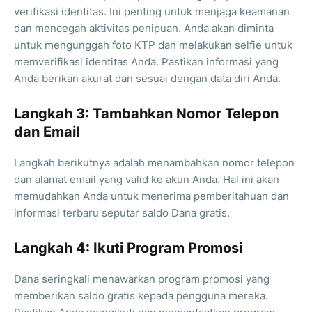
verifikasi identitas. Ini penting untuk menjaga keamanan
dan mencegah aktivitas penipuan. Anda akan diminta
untuk mengunggah foto KTP dan melakukan selfie untuk
memverifikasi identitas Anda. Pastikan informasi yang
Anda berikan akurat dan sesuai dengan data diri Anda.
Langkah 3: Tambahkan Nomor Telepon
dan Email
Langkah berikutnya adalah menambahkan nomor telepon
dan alamat email yang valid ke akun Anda. Hal ini akan
memudahkan Anda untuk menerima pemberitahuan dan
informasi terbaru seputar saldo Dana gratis.
Langkah 4: Ikuti Program Promosi
Dana seringkali menawarkan program promosi yang
memberikan saldo gratis kepada pengguna mereka.