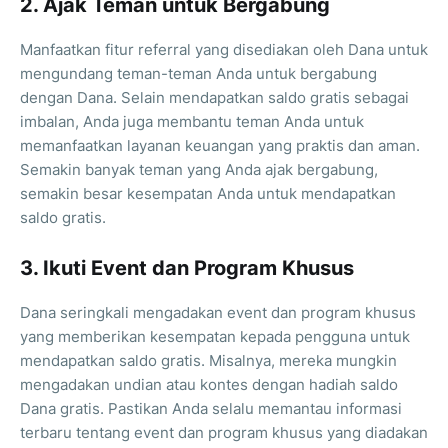
2. Ajak Teman untuk Bergabung
Manfaatkan fitur referral yang disediakan oleh Dana untuk
mengundang teman-teman Anda untuk bergabung
dengan Dana. Selain mendapatkan saldo gratis sebagai
imbalan, Anda juga membantu teman Anda untuk
memanfaatkan layanan keuangan yang praktis dan aman.
Semakin banyak teman yang Anda ajak bergabung,
semakin besar kesempatan Anda untuk mendapatkan
saldo gratis.
3. Ikuti Event dan Program Khusus
Dana seringkali mengadakan event dan program khusus
yang memberikan kesempatan kepada pengguna untuk
mendapatkan saldo gratis. Misalnya, mereka mungkin
mengadakan undian atau kontes dengan hadiah saldo
Dana gratis. Pastikan Anda selalu memantau informasi
terbaru tentang event dan program khusus yang diadakan