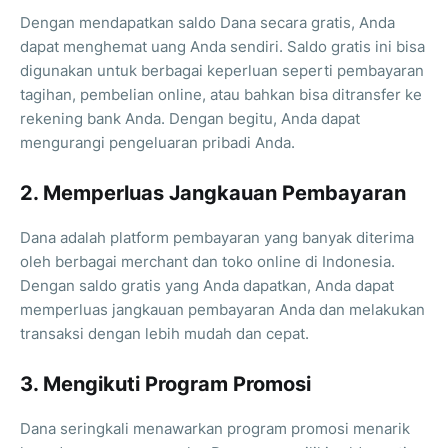
Dengan mendapatkan saldo Dana secara gratis, Anda
dapat menghemat uang Anda sendiri. Saldo gratis ini bisa
digunakan untuk berbagai keperluan seperti pembayaran
tagihan, pembelian online, atau bahkan bisa ditransfer ke
rekening bank Anda. Dengan begitu, Anda dapat
mengurangi pengeluaran pribadi Anda.
2. Memperluas Jangkauan Pembayaran
Dana adalah platform pembayaran yang banyak diterima
oleh berbagai merchant dan toko online di Indonesia.
Dengan saldo gratis yang Anda dapatkan, Anda dapat
memperluas jangkauan pembayaran Anda dan melakukan
transaksi dengan lebih mudah dan cepat.
3. Mengikuti Program Promosi
Dana seringkali menawarkan program promosi menarik