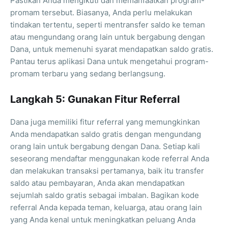
Pastikan Anda mengikuti dan memanfaatkan program-
promam tersebut. Biasanya, Anda perlu melakukan
tindakan tertentu, seperti mentransfer saldo ke teman
atau mengundang orang lain untuk bergabung dengan
Dana, untuk memenuhi syarat mendapatkan saldo gratis.
Pantau terus aplikasi Dana untuk mengetahui program-
promam terbaru yang sedang berlangsung.
Langkah 5: Gunakan Fitur Referral
Dana juga memiliki fitur referral yang memungkinkan
Anda mendapatkan saldo gratis dengan mengundang
orang lain untuk bergabung dengan Dana. Setiap kali
seseorang mendaftar menggunakan kode referral Anda
dan melakukan transaksi pertamanya, baik itu transfer
saldo atau pembayaran, Anda akan mendapatkan
sejumlah saldo gratis sebagai imbalan. Bagikan kode
referral Anda kepada teman, keluarga, atau orang lain
yang Anda kenal untuk meningkatkan peluang Anda