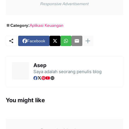
Category:
Aplikasi Keuangan
Facebook
Asep
Saya adalah seorang penulis blog
You might like