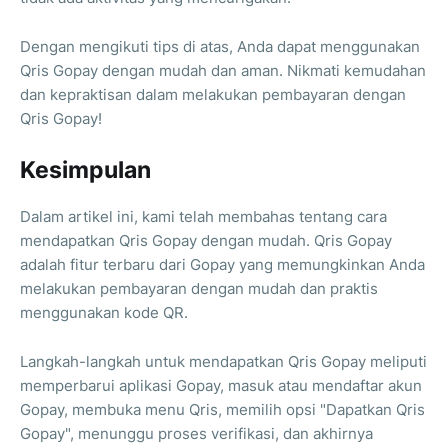
Dengan mengikuti tips di atas, Anda dapat menggunakan
Qris Gopay dengan mudah dan aman. Nikmati kemudahan
dan kepraktisan dalam melakukan pembayaran dengan
Qris Gopay!
Kesimpulan
Dalam artikel ini, kami telah membahas tentang cara
mendapatkan Qris Gopay dengan mudah. Qris Gopay
adalah fitur terbaru dari Gopay yang memungkinkan Anda
melakukan pembayaran dengan mudah dan praktis
menggunakan kode QR.
Langkah-langkah untuk mendapatkan Qris Gopay meliputi
memperbarui aplikasi Gopay, masuk atau mendaftar akun
Gopay, membuka menu Qris, memilih opsi "Dapatkan Qris
Gopay", menunggu proses verifikasi, dan akhirnya