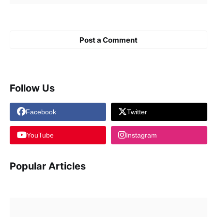
Post a Comment
Follow Us
Facebook
Twitter
YouTube
Instagram
Popular Articles