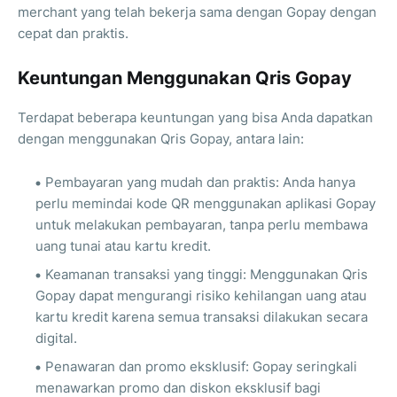
merchant yang telah bekerja sama dengan Gopay dengan
cepat dan praktis.
Keuntungan Menggunakan Qris Gopay
Terdapat beberapa keuntungan yang bisa Anda dapatkan
dengan menggunakan Qris Gopay, antara lain:
Pembayaran yang mudah dan praktis: Anda hanya
perlu memindai kode QR menggunakan aplikasi Gopay
untuk melakukan pembayaran, tanpa perlu membawa
uang tunai atau kartu kredit.
Keamanan transaksi yang tinggi: Menggunakan Qris
Gopay dapat mengurangi risiko kehilangan uang atau
kartu kredit karena semua transaksi dilakukan secara
digital.
Penawaran dan promo eksklusif: Gopay seringkali
menawarkan promo dan diskon eksklusif bagi