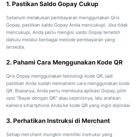
1. Pastikan Saldo Gopay Cukup
Sebelum melakukan pembayaran menggunakan Qris
Gopay, pastikan saldo Gopay Anda mencukupi. Jika tidak
mencukupi, Anda perlu mengisi saldo Gopay terlebih
dahulu melalui berbagai metode pembayaran yang
tersedia.
2. Pahami Cara Menggunakan Kode QR
Qris Gopay menggunakan teknologi kode QR, jadi
pastikan Anda sudah memahami cara menggunakan kode
QR. Biasanya, Anda perlu membuka aplikasi Gopay, pilih
opsi "Bayar dengan QR" atau sejenisnya, lalu arahkan
kamera smartphone Anda ke kode QR yang ingin dipindai.
3. Perhatikan Instruksi di Merchant
Setiap merchant mungkin memiliki instruksi yang