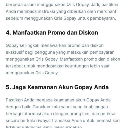
berbeda dalam menggunakan Qris Gopay. Jadi, pastikan
Anda membaca instruksi yang diberikan oleh merchant
sebelum menggunakan Qris Gopay untuk pembayaran.
4. Manfaatkan Promo dan Diskon
Gopay seringkali menawarkan promo dan diskon
eksklusif bagi pengguna yang melakukan pembayaran
menggunakan Qris Gopay. Manfaatkan promo dan diskon
tersebut untuk mendapatkan keuntungan lebih saat
menggunakan Qris Gopay.
5. Jaga Keamanan Akun Gopay Anda
Pastikan Anda menjaga keamanan akun Gopay Anda
dengan baik. Gunakan kata sandi yang kuat, jangan
berbagi informasi akun dengan orang lain, dan periksa
secara berkala riwayat transaksi Anda untuk memastikan
tidak ada aktivitas yang mencurigakan.