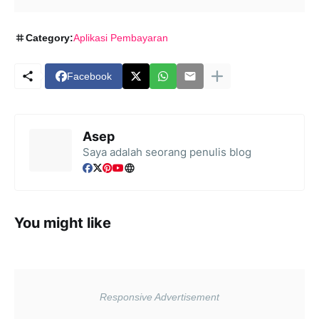
Category:
Aplikasi Pembayaran
Facebook
Asep
Saya adalah seorang penulis blog
You might like