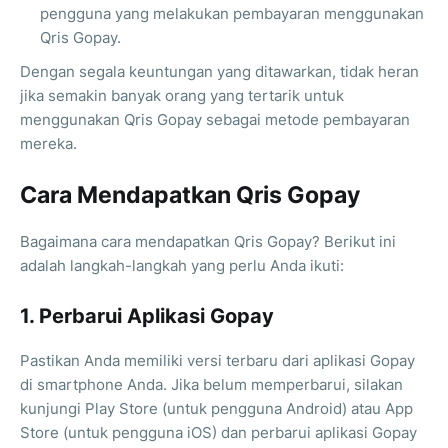
pengguna yang melakukan pembayaran menggunakan
Qris Gopay.
Dengan segala keuntungan yang ditawarkan, tidak heran
jika semakin banyak orang yang tertarik untuk
menggunakan Qris Gopay sebagai metode pembayaran
mereka.
Cara Mendapatkan Qris Gopay
Bagaimana cara mendapatkan Qris Gopay? Berikut ini
adalah langkah-langkah yang perlu Anda ikuti:
1. Perbarui Aplikasi Gopay
Pastikan Anda memiliki versi terbaru dari aplikasi Gopay
di smartphone Anda. Jika belum memperbarui, silakan
kunjungi Play Store (untuk pengguna Android) atau App
Store (untuk pengguna iOS) dan perbarui aplikasi Gopay