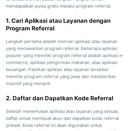
mendapatkan pulsa gratis melalui program referral:
1. Cari Aplikasi atau Layanan dengan
Program Referral
Langkah pertama adalah mencari aplikasi atau layanan
yang menawarkan program referral. Beberapa aplikasi
populer yang memiliki program referral adalah aplikasi e-
commerce, aplikasi pengiriman makanan, atau aplikasi
keuangan. Pastikan aplikasi atau layanan tersebut
memiliki program referral yang jelas dan memberikan
insentif yang menarik.
2. Daftar dan Dapatkan Kode Referral
Setelah menemukan aplikasi atau layanan yang sesuai,
daftar untuk membuat akun dan dapatkan kode referral
pribadi. Kode referral ini akan digunakan untuk