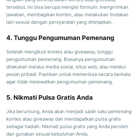
tersebut. Ini bisa berupa mengisi formulir, mengirimkan
jawaban, membagikan konten, atau melakukan tindakan
lain sesuai dengan persyaratan yang ditetapkan.
4. Tunggu Pengumuman Pemenang
Setelah mengikuti kontes atau giveaway, tunggu
pengumuman pemenang. Biasanya pengumuman
dilakukan melalui media sosial, situs web, atau melalui
pesan pribadi. Pastikan untuk memeriksa secara berkala
agar tidak melewatkan pengumuman pemenang.
5. Nikmati Pulsa Gratis Anda
Jika beruntung, Anda akan menjadi salah satu pemenang
kontes atau giveaway dan mendapatkan pulsa gratis
sebagai hadiah. Nikmati pulsa gratis yang Anda peroleh
dan gunakan sesuai kebutuhan Anda.