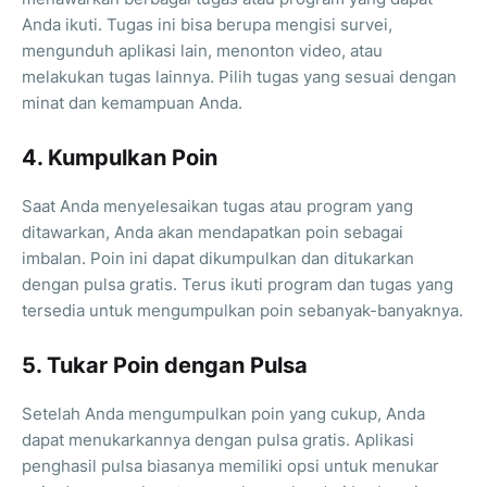
Anda ikuti. Tugas ini bisa berupa mengisi survei,
mengunduh aplikasi lain, menonton video, atau
melakukan tugas lainnya. Pilih tugas yang sesuai dengan
minat dan kemampuan Anda.
4. Kumpulkan Poin
Saat Anda menyelesaikan tugas atau program yang
ditawarkan, Anda akan mendapatkan poin sebagai
imbalan. Poin ini dapat dikumpulkan dan ditukarkan
dengan pulsa gratis. Terus ikuti program dan tugas yang
tersedia untuk mengumpulkan poin sebanyak-banyaknya.
5. Tukar Poin dengan Pulsa
Setelah Anda mengumpulkan poin yang cukup, Anda
dapat menukarkannya dengan pulsa gratis. Aplikasi
penghasil pulsa biasanya memiliki opsi untuk menukar