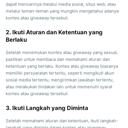
dapat mencarinya melalui media sosial, situs web, atau
melalui teman-teman yang mungkin mengetahui adanya
kontes atau giveaway tersebut.
2. Ikuti Aturan dan Ketentuan yang
Berlaku
Setelah menemukan kontes atau giveaway yang sesuai,
pastikan untuk membaca dan memahami aturan dan
ketentuan yang berlaku. Kontes atau giveaway biasanya
memiliki persyaratan tertentu, seperti mengikuti akun
sosial media tertentu, mengirimkan jawaban tertentu,
atau melakukan tindakan lain untuk memenuhi syarat
kontes atau giveaway tersebut.
3. Ikuti Langkah yang Diminta
Setelah memahami aturan dan ketentuan, ikuti langkah-
langkah yang diminta dalam kontes atau giveaway