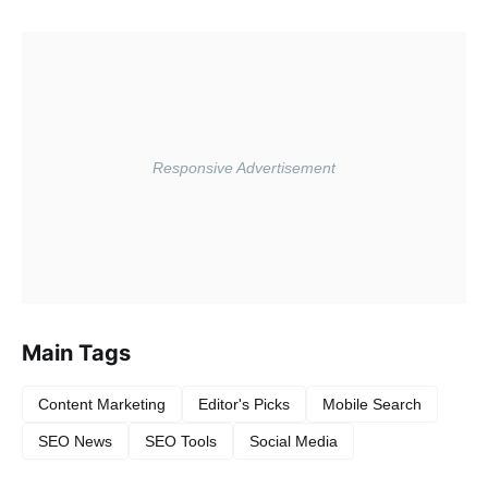
Main Tags
Content Marketing
Editor's Picks
Mobile Search
SEO News
SEO Tools
Social Media