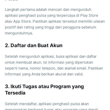
Langkah pertama adalah mencari dan mengunduh
aplikasi penghasil pulsa yang terpercaya di Play Store
atau App Store. Pastikan aplikasi tersebut memiliki ulasan
positif dan rating yang tinggi dari pengguna sebelum
mengunduhnya.
2. Daftar dan Buat Akun
Setelah mengunduh aplikasi, buka aplikasi dan daftar
untuk membuat akun. Isi informasi yang diperlukan
seperti nama, nomor telepon, dan alamat email. Pastikan
informasi yang Anda berikan akurat dan valid.
3. Ikuti Tugas atau Program yang
Tersedia
Setelah mendaftar, aplikasi penghasil pulsa akan
menawarkan berbagai tugas atau program yang dapat