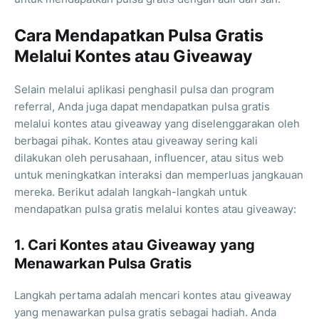
Cara Mendapatkan Pulsa Gratis
Melalui Kontes atau Giveaway
Selain melalui aplikasi penghasil pulsa dan program
referral, Anda juga dapat mendapatkan pulsa gratis
melalui kontes atau giveaway yang diselenggarakan oleh
berbagai pihak. Kontes atau giveaway sering kali
dilakukan oleh perusahaan, influencer, atau situs web
untuk meningkatkan interaksi dan memperluas jangkauan
mereka. Berikut adalah langkah-langkah untuk
mendapatkan pulsa gratis melalui kontes atau giveaway:
1. Cari Kontes atau Giveaway yang
Menawarkan Pulsa Gratis
Langkah pertama adalah mencari kontes atau giveaway
yang menawarkan pulsa gratis sebagai hadiah. Anda