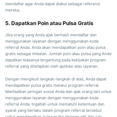
mendaftar agar Anda dapat diakui sebagai referensi
mereka.
5. Dapatkan Poin atau Pulsa Gratis
Jika orang yang Anda ajak berhasil mendaftar dan
menggunakan layanan dengan menggunakan kode
referral Anda, Anda akan mendapatkan poin atau pulsa
gratis sebagai imbalan. Jumlah poin atau pulsa yang Anda
dapatkan biasanya tergantung pada kebijakan program
referral yang ditetapkan oleh aplikasi atau layanan.
Dengan mengikuti langkah-langkah di atas, Anda dapat
mendapatkan pulsa gratis melalui program referral.
Manfaatkan jaringan sosial Anda dan ajak orang lain untuk
menggunakan layanan dengan menggunakan kode
referral Anda. Ingatlah untuk mematuhi ketentuan dan
syarat yang berlaku dalam program referral tersebut
untuk mendapatkan pulsa gratis dengan adil dan sah.