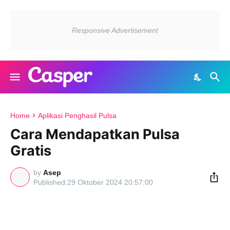
Home
Aplikasi Penghasil Pulsa
Cara Mendapatkan Pulsa
Gratis
by
Asep
29 Oktober 2024 20:57:00