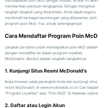
mendapatkan poin McD dengan mudah, artikel ini akan
memberikan panduan lengkapnya. Dengan mengikuti
langkah-langkah yang disarankan, Anda dapat segera
menikmati berbagai keuntungan yang ditawarkan oleh
program poin McD. Yuk, simak selengkapnya!
Cara Mendaftar Program Poin McD
Langkah pertama untuk mendapatkan poin McD adalah
dengan mendaftar ke dalam program loyalitas
McDonald's. Berikut adalah langkah-langkahnya:
1. Kunjungi Situs Resmi McDonald's
Buka browser pada perangkat Anda dan kunjungi situs
resmi McDonald's di www.mcdonalds.co.id. Cari bagian
"Program Loyalitas" atau "Poin McD" di halaman utama.
2. Daftar atau Login Akun