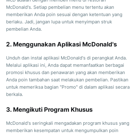
McDonald's. Setiap pembelian menu tertentu akan
memberikan Anda poin sesuai dengan ketentuan yang
berlaku. Jadi, jangan lupa untuk menyimpan struk
pembelian Anda.
2. Menggunakan Aplikasi McDonald's
Unduh dan instal aplikasi McDonald's di perangkat Anda.
Melalui aplikasi ini, Anda dapat memanfaatkan berbagai
promosi khusus dan penawaran yang akan memberikan
Anda poin tambahan saat melakukan pembelian. Pastikan
untuk memeriksa bagian "Promo" di dalam aplikasi secara
berkala.
3. Mengikuti Program Khusus
McDonald's seringkali mengadakan program khusus yang
memberikan kesempatan untuk mengumpulkan poin