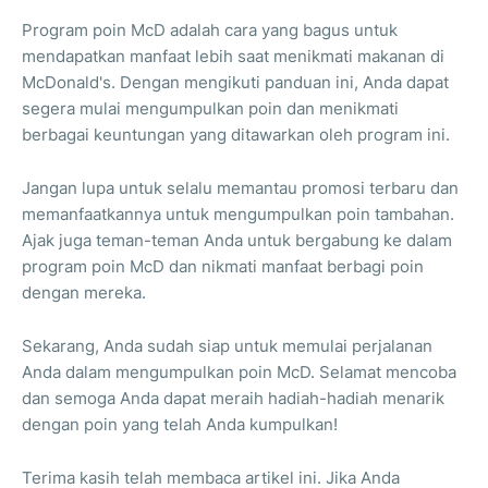
Program poin McD adalah cara yang bagus untuk
mendapatkan manfaat lebih saat menikmati makanan di
McDonald's. Dengan mengikuti panduan ini, Anda dapat
segera mulai mengumpulkan poin dan menikmati
berbagai keuntungan yang ditawarkan oleh program ini.
Jangan lupa untuk selalu memantau promosi terbaru dan
memanfaatkannya untuk mengumpulkan poin tambahan.
Ajak juga teman-teman Anda untuk bergabung ke dalam
program poin McD dan nikmati manfaat berbagi poin
dengan mereka.
Sekarang, Anda sudah siap untuk memulai perjalanan
Anda dalam mengumpulkan poin McD. Selamat mencoba
dan semoga Anda dapat meraih hadiah-hadiah menarik
dengan poin yang telah Anda kumpulkan!
Terima kasih telah membaca artikel ini. Jika Anda