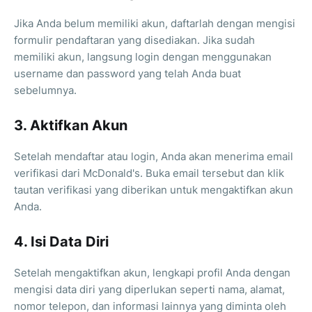
Jika Anda belum memiliki akun, daftarlah dengan mengisi
formulir pendaftaran yang disediakan. Jika sudah
memiliki akun, langsung login dengan menggunakan
username dan password yang telah Anda buat
sebelumnya.
3. Aktifkan Akun
Setelah mendaftar atau login, Anda akan menerima email
verifikasi dari McDonald's. Buka email tersebut dan klik
tautan verifikasi yang diberikan untuk mengaktifkan akun
Anda.
4. Isi Data Diri
Setelah mengaktifkan akun, lengkapi profil Anda dengan
mengisi data diri yang diperlukan seperti nama, alamat,
nomor telepon, dan informasi lainnya yang diminta oleh