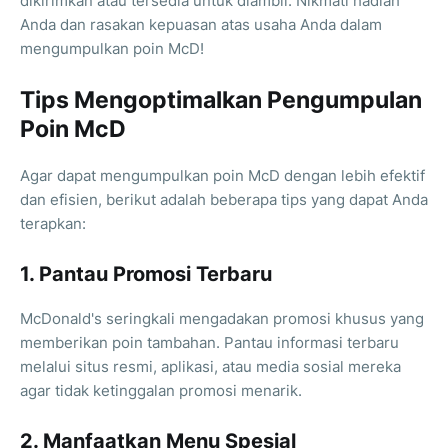
dikirimkan atau tersedia untuk diambil. Nikmati hadiah
Anda dan rasakan kepuasan atas usaha Anda dalam
mengumpulkan poin McD!
Tips Mengoptimalkan Pengumpulan
Poin McD
Agar dapat mengumpulkan poin McD dengan lebih efektif
dan efisien, berikut adalah beberapa tips yang dapat Anda
terapkan:
1. Pantau Promosi Terbaru
McDonald's seringkali mengadakan promosi khusus yang
memberikan poin tambahan. Pantau informasi terbaru
melalui situs resmi, aplikasi, atau media sosial mereka
agar tidak ketinggalan promosi menarik.
2. Manfaatkan Menu Spesial