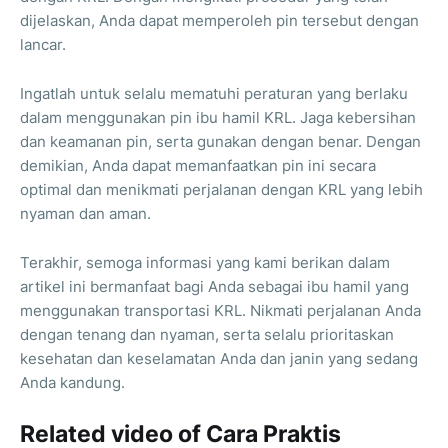
dijelaskan, Anda dapat memperoleh pin tersebut dengan
lancar.
Ingatlah untuk selalu mematuhi peraturan yang berlaku
dalam menggunakan pin ibu hamil KRL. Jaga kebersihan
dan keamanan pin, serta gunakan dengan benar. Dengan
demikian, Anda dapat memanfaatkan pin ini secara
optimal dan menikmati perjalanan dengan KRL yang lebih
nyaman dan aman.
Terakhir, semoga informasi yang kami berikan dalam
artikel ini bermanfaat bagi Anda sebagai ibu hamil yang
menggunakan transportasi KRL. Nikmati perjalanan Anda
dengan tenang dan nyaman, serta selalu prioritaskan
kesehatan dan keselamatan Anda dan janin yang sedang
Anda kandung.
Related video of Cara Praktis