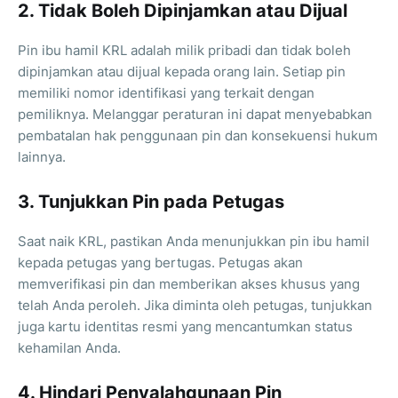
2. Tidak Boleh Dipinjamkan atau Dijual
Pin ibu hamil KRL adalah milik pribadi dan tidak boleh
dipinjamkan atau dijual kepada orang lain. Setiap pin
memiliki nomor identifikasi yang terkait dengan
pemiliknya. Melanggar peraturan ini dapat menyebabkan
pembatalan hak penggunaan pin dan konsekuensi hukum
lainnya.
3. Tunjukkan Pin pada Petugas
Saat naik KRL, pastikan Anda menunjukkan pin ibu hamil
kepada petugas yang bertugas. Petugas akan
memverifikasi pin dan memberikan akses khusus yang
telah Anda peroleh. Jika diminta oleh petugas, tunjukkan
juga kartu identitas resmi yang mencantumkan status
kehamilan Anda.
4. Hindari Penyalahgunaan Pin