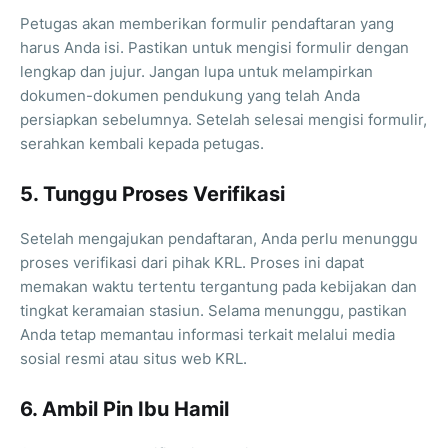
Petugas akan memberikan formulir pendaftaran yang
harus Anda isi. Pastikan untuk mengisi formulir dengan
lengkap dan jujur. Jangan lupa untuk melampirkan
dokumen-dokumen pendukung yang telah Anda
persiapkan sebelumnya. Setelah selesai mengisi formulir,
serahkan kembali kepada petugas.
5. Tunggu Proses Verifikasi
Setelah mengajukan pendaftaran, Anda perlu menunggu
proses verifikasi dari pihak KRL. Proses ini dapat
memakan waktu tertentu tergantung pada kebijakan dan
tingkat keramaian stasiun. Selama menunggu, pastikan
Anda tetap memantau informasi terkait melalui media
sosial resmi atau situs web KRL.
6. Ambil Pin Ibu Hamil