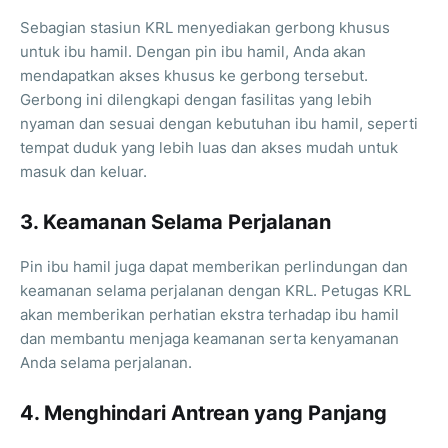
Sebagian stasiun KRL menyediakan gerbong khusus
untuk ibu hamil. Dengan pin ibu hamil, Anda akan
mendapatkan akses khusus ke gerbong tersebut.
Gerbong ini dilengkapi dengan fasilitas yang lebih
nyaman dan sesuai dengan kebutuhan ibu hamil, seperti
tempat duduk yang lebih luas dan akses mudah untuk
masuk dan keluar.
3. Keamanan Selama Perjalanan
Pin ibu hamil juga dapat memberikan perlindungan dan
keamanan selama perjalanan dengan KRL. Petugas KRL
akan memberikan perhatian ekstra terhadap ibu hamil
dan membantu menjaga keamanan serta kenyamanan
Anda selama perjalanan.
4. Menghindari Antrean yang Panjang