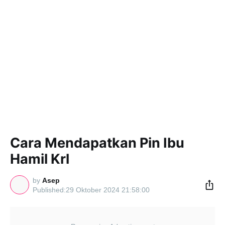
Cara Mendapatkan Pin Ibu
Hamil Krl
by
Asep
29 Oktober 2024 21:58:00