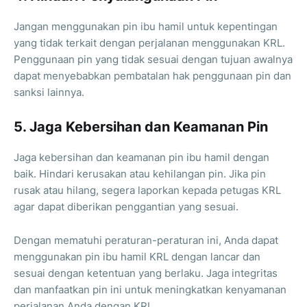
Jangan menggunakan pin ibu hamil untuk kepentingan
yang tidak terkait dengan perjalanan menggunakan KRL.
Penggunaan pin yang tidak sesuai dengan tujuan awalnya
dapat menyebabkan pembatalan hak penggunaan pin dan
sanksi lainnya.
5. Jaga Kebersihan dan Keamanan Pin
Jaga kebersihan dan keamanan pin ibu hamil dengan
baik. Hindari kerusakan atau kehilangan pin. Jika pin
rusak atau hilang, segera laporkan kepada petugas KRL
agar dapat diberikan penggantian yang sesuai.
Dengan mematuhi peraturan-peraturan ini, Anda dapat
menggunakan pin ibu hamil KRL dengan lancar dan
sesuai dengan ketentuan yang berlaku. Jaga integritas
dan manfaatkan pin ini untuk meningkatkan kenyamanan
perjalanan Anda dengan KRL.