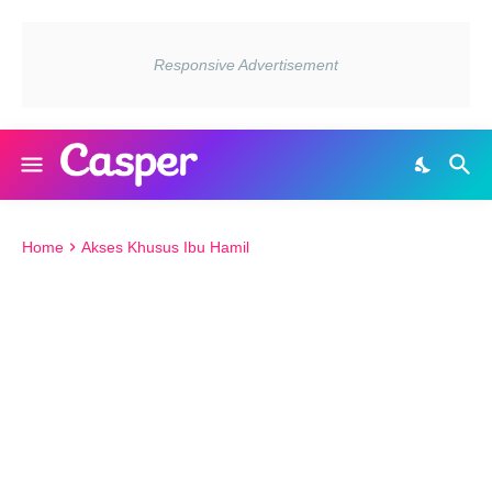
Home
Akses Khusus Ibu Hamil