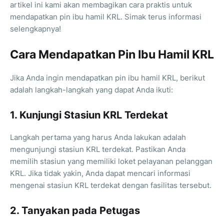
artikel ini kami akan membagikan cara praktis untuk
mendapatkan pin ibu hamil KRL. Simak terus informasi
selengkapnya!
Cara Mendapatkan Pin Ibu Hamil KRL
Jika Anda ingin mendapatkan pin ibu hamil KRL, berikut
adalah langkah-langkah yang dapat Anda ikuti:
1. Kunjungi Stasiun KRL Terdekat
Langkah pertama yang harus Anda lakukan adalah
mengunjungi stasiun KRL terdekat. Pastikan Anda
memilih stasiun yang memiliki loket pelayanan pelanggan
KRL. Jika tidak yakin, Anda dapat mencari informasi
mengenai stasiun KRL terdekat dengan fasilitas tersebut.
2. Tanyakan pada Petugas