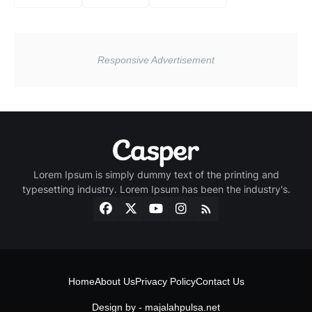
Lorem Ipsum is simply dummy text of the printing and
typesetting industry. Lorem Ipsum has been the industry's.
Home
About Us
Privacy Policy
Contact Us
Design by -
majalahpulsa.net