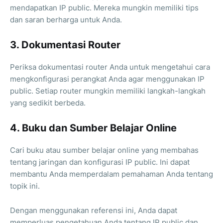
mendapatkan IP public. Mereka mungkin memiliki tips
dan saran berharga untuk Anda.
3. Dokumentasi Router
Periksa dokumentasi router Anda untuk mengetahui cara
mengkonfigurasi perangkat Anda agar menggunakan IP
public. Setiap router mungkin memiliki langkah-langkah
yang sedikit berbeda.
4. Buku dan Sumber Belajar Online
Cari buku atau sumber belajar online yang membahas
tentang jaringan dan konfigurasi IP public. Ini dapat
membantu Anda memperdalam pemahaman Anda tentang
topik ini.
Dengan menggunakan referensi ini, Anda dapat
memperluas pengetahuan Anda tentang IP public dan