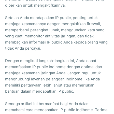
diberikan untuk mengaktifkannya.
Setelah Anda mendapatkan IP public, penting untuk
menjaga keamanannya dengan mengaktifkan firewall,
memperbarui perangkat lunak, menggunakan kata sandi
yang kuat, memonitor aktivitas jaringan, dan tidak
membagikan informasi IP public Anda kepada orang yang
tidak Anda percayai.
Dengan mengikuti langkah-langkah ini, Anda dapat
memanfaatkan IP public Indihome dengan optimal dan
menjaga keamanan jaringan Anda. Jangan ragu untuk
menghubungi layanan pelanggan Indihome jika Anda
memiliki pertanyaan lebih lanjut atau memerlukan
bantuan dalam mendapatkan IP public.
Semoga artikel ini bermanfaat bagi Anda dalam
memahami cara mendapatkan IP public Indihome. Terima