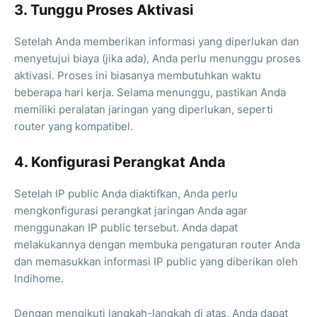
3. Tunggu Proses Aktivasi
Setelah Anda memberikan informasi yang diperlukan dan
menyetujui biaya (jika ada), Anda perlu menunggu proses
aktivasi. Proses ini biasanya membutuhkan waktu
beberapa hari kerja. Selama menunggu, pastikan Anda
memiliki peralatan jaringan yang diperlukan, seperti
router yang kompatibel.
4. Konfigurasi Perangkat Anda
Setelah IP public Anda diaktifkan, Anda perlu
mengkonfigurasi perangkat jaringan Anda agar
menggunakan IP public tersebut. Anda dapat
melakukannya dengan membuka pengaturan router Anda
dan memasukkan informasi IP public yang diberikan oleh
Indihome.
Dengan mengikuti langkah-langkah di atas, Anda dapat