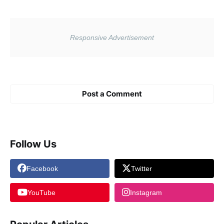
Post a Comment
Follow Us
Facebook
Twitter
YouTube
Instagram