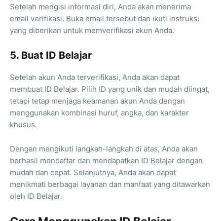
Setelah mengisi informasi diri, Anda akan menerima
email verifikasi. Buka email tersebut dan ikuti instruksi
yang diberikan untuk memverifikasi akun Anda.
5. Buat ID Belajar
Setelah akun Anda terverifikasi, Anda akan dapat
membuat ID Belajar. Pilih ID yang unik dan mudah diingat,
tetapi tetap menjaga keamanan akun Anda dengan
menggunakan kombinasi huruf, angka, dan karakter
khusus.
Dengan mengikuti langkah-langkah di atas, Anda akan
berhasil mendaftar dan mendapatkan ID Belajar dengan
mudah dan cepat. Selanjutnya, Anda akan dapat
menikmati berbagai layanan dan manfaat yang ditawarkan
oleh ID Belajar.