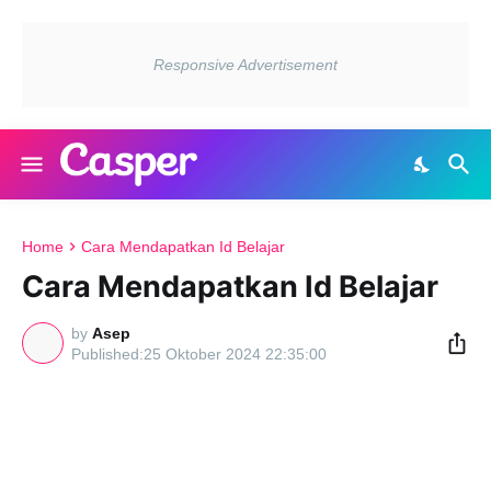
Home
Cara Mendapatkan Id Belajar
Cara Mendapatkan Id Belajar
by
Asep
25 Oktober 2024 22:35:00