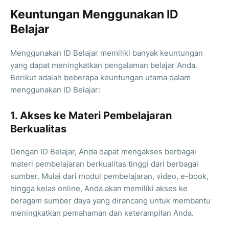
Keuntungan Menggunakan ID
Belajar
Menggunakan ID Belajar memiliki banyak keuntungan
yang dapat meningkatkan pengalaman belajar Anda.
Berikut adalah beberapa keuntungan utama dalam
menggunakan ID Belajar:
1. Akses ke Materi Pembelajaran
Berkualitas
Dengan ID Belajar, Anda dapat mengakses berbagai
materi pembelajaran berkualitas tinggi dari berbagai
sumber. Mulai dari modul pembelajaran, video, e-book,
hingga kelas online, Anda akan memiliki akses ke
beragam sumber daya yang dirancang untuk membantu
meningkatkan pemahaman dan keterampilan Anda.