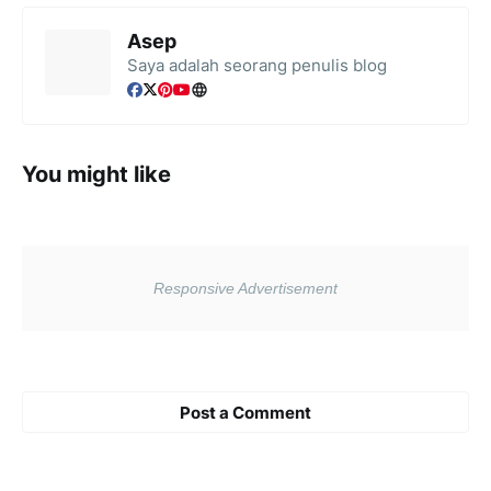
Asep
Saya adalah seorang penulis blog
You might like
Post a Comment