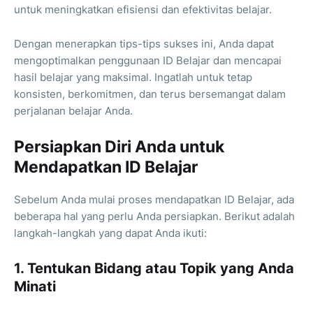
untuk meningkatkan efisiensi dan efektivitas belajar.
Dengan menerapkan tips-tips sukses ini, Anda dapat
mengoptimalkan penggunaan ID Belajar dan mencapai
hasil belajar yang maksimal. Ingatlah untuk tetap
konsisten, berkomitmen, dan terus bersemangat dalam
perjalanan belajar Anda.
Persiapkan Diri Anda untuk
Mendapatkan ID Belajar
Sebelum Anda mulai proses mendapatkan ID Belajar, ada
beberapa hal yang perlu Anda persiapkan. Berikut adalah
langkah-langkah yang dapat Anda ikuti:
1. Tentukan Bidang atau Topik yang Anda
Minati