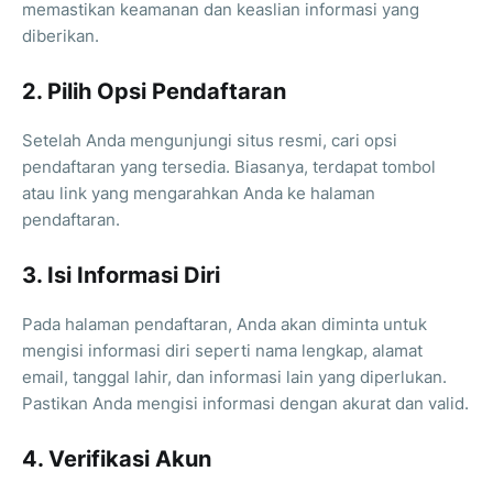
memastikan keamanan dan keaslian informasi yang
diberikan.
2. Pilih Opsi Pendaftaran
Setelah Anda mengunjungi situs resmi, cari opsi
pendaftaran yang tersedia. Biasanya, terdapat tombol
atau link yang mengarahkan Anda ke halaman
pendaftaran.
3. Isi Informasi Diri
Pada halaman pendaftaran, Anda akan diminta untuk
mengisi informasi diri seperti nama lengkap, alamat
email, tanggal lahir, dan informasi lain yang diperlukan.
Pastikan Anda mengisi informasi dengan akurat dan valid.
4. Verifikasi Akun