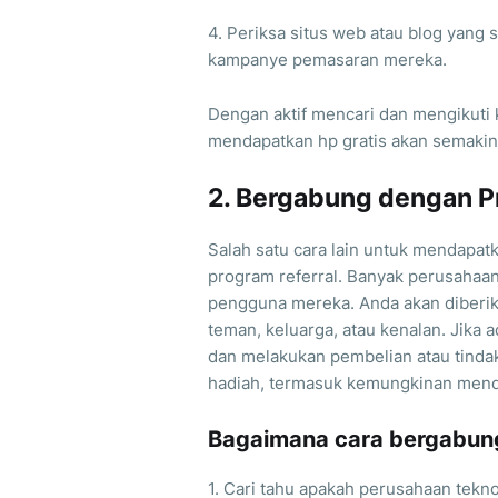
4. Periksa situs web atau blog yang
kampanye pemasaran mereka.
Dengan aktif mencari dan mengikuti 
mendapatkan hp gratis akan semakin
2. Bergabung dengan P
Salah satu cara lain untuk mendapa
program referral. Banyak perusahaa
pengguna mereka. Anda akan diberik
teman, keluarga, atau kenalan. Jika
dan melakukan pembelian atau tinda
hadiah, termasuk kemungkinan menda
Bagaimana cara bergabung
1. Cari tahu apakah perusahaan tekno