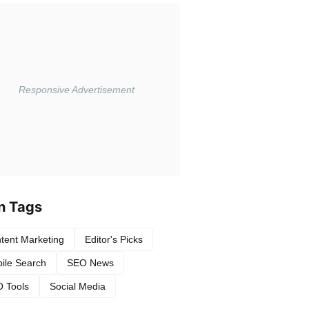
n Tags
tent Marketing
Editor's Picks
ile Search
SEO News
 Tools
Social Media