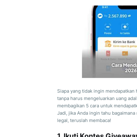
Siapa yang tidak ingin mendapatkan 
tanpa harus mengeluarkan uang adalah
membagikan 5 cara untuk mendapatka
Jadi, jika Anda ingin tahu bagaiman
legal, teruslah membaca!
1. Ikuti Kontes Giveawa