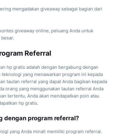
 sering mengadakan giveaway sebagai bagian dari
kontes giveaway online, peluang Anda untuk
 besar.
rogram Referral
tkan hp gratis adalah dengan bergabung dengan
n teknologi yang menawarkan program ini kepada
an tautan referral yang dapat Anda bagikan kepada
 ada orang yang menggunakan tautan referral Anda
kan tertentu, Anda akan mendapatkan poin atau
patkan hp gratis.
 dengan program referral?
logi yang Anda minati memiliki program referral.