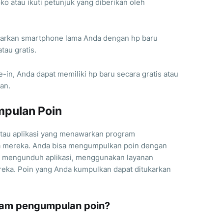
o atau ikuti petunjuk yang diberikan oleh
arkan smartphone lama Anda dengan hp baru
tau gratis.
n, Anda dapat memiliki hp baru secara gratis atau
an.
mpulan Poin
tau aplikasi yang menawarkan program
 mereka. Anda bisa mengumpulkan poin dengan
ti mengunduh aplikasi, menggunakan layanan
ereka. Poin yang Anda kumpulkan dapat ditukarkan
ram pengumpulan poin?