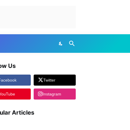
low Us
Facebook
Twitter
YouTube
Instagram
ular Articles