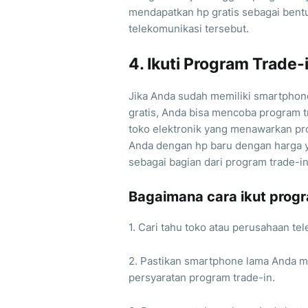
mendapatkan hp gratis sebagai bentu
telekomunikasi tersebut.
4. Ikuti Program Trade-
Jika Anda sudah memiliki smartphon
gratis, Anda bisa mencoba program t
toko elektronik yang menawarkan pr
Anda dengan hp baru dengan harga ya
sebagai bagian dari program trade-i
Bagaimana cara ikut progr
1. Cari tahu toko atau perusahaan te
2. Pastikan smartphone lama Anda m
persyaratan program trade-in.