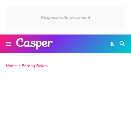
Home
Barang Bekas