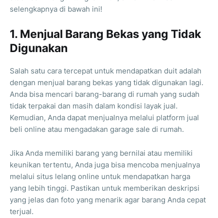
selengkapnya di bawah ini!
1. Menjual Barang Bekas yang Tidak
Digunakan
Salah satu cara tercepat untuk mendapatkan duit adalah
dengan menjual barang bekas yang tidak digunakan lagi.
Anda bisa mencari barang-barang di rumah yang sudah
tidak terpakai dan masih dalam kondisi layak jual.
Kemudian, Anda dapat menjualnya melalui platform jual
beli online atau mengadakan garage sale di rumah.
Jika Anda memiliki barang yang bernilai atau memiliki
keunikan tertentu, Anda juga bisa mencoba menjualnya
melalui situs lelang online untuk mendapatkan harga
yang lebih tinggi. Pastikan untuk memberikan deskripsi
yang jelas dan foto yang menarik agar barang Anda cepat
terjual.