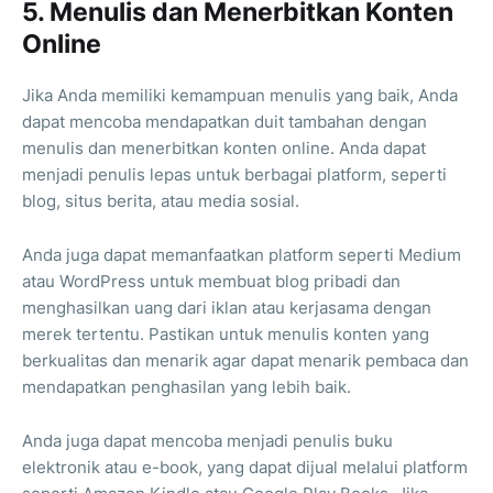
5. Menulis dan Menerbitkan Konten
Online
Jika Anda memiliki kemampuan menulis yang baik, Anda
dapat mencoba mendapatkan duit tambahan dengan
menulis dan menerbitkan konten online. Anda dapat
menjadi penulis lepas untuk berbagai platform, seperti
blog, situs berita, atau media sosial.
Anda juga dapat memanfaatkan platform seperti Medium
atau WordPress untuk membuat blog pribadi dan
menghasilkan uang dari iklan atau kerjasama dengan
merek tertentu. Pastikan untuk menulis konten yang
berkualitas dan menarik agar dapat menarik pembaca dan
mendapatkan penghasilan yang lebih baik.
Anda juga dapat mencoba menjadi penulis buku
elektronik atau e-book, yang dapat dijual melalui platform