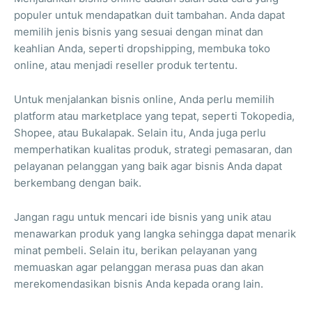
populer untuk mendapatkan duit tambahan. Anda dapat
memilih jenis bisnis yang sesuai dengan minat dan
keahlian Anda, seperti dropshipping, membuka toko
online, atau menjadi reseller produk tertentu.
Untuk menjalankan bisnis online, Anda perlu memilih
platform atau marketplace yang tepat, seperti Tokopedia,
Shopee, atau Bukalapak. Selain itu, Anda juga perlu
memperhatikan kualitas produk, strategi pemasaran, dan
pelayanan pelanggan yang baik agar bisnis Anda dapat
berkembang dengan baik.
Jangan ragu untuk mencari ide bisnis yang unik atau
menawarkan produk yang langka sehingga dapat menarik
minat pembeli. Selain itu, berikan pelayanan yang
memuaskan agar pelanggan merasa puas dan akan
merekomendasikan bisnis Anda kepada orang lain.