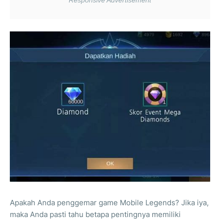
Apakah Anda penggemar game Mobile Legends? Jika iya,
maka Anda pasti tahu betapa pentingnya memiliki