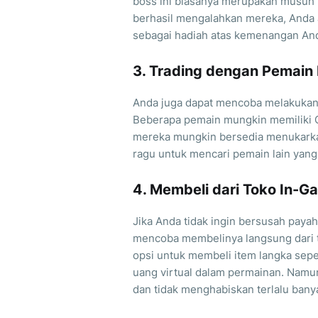
boss ini biasanya merupakan musuh y
berhasil mengalahkan mereka, Anda 
sebagai hadiah atas kemenangan An
3. Trading dengan Pemain 
Anda juga dapat mencoba melakukan 
Beberapa pemain mungkin memiliki C
mereka mungkin bersedia menukarkann
ragu untuk mencari pemain lain yan
4. Membeli dari Toko In-G
Jika Anda tidak ingin bersusah payah
mencoba membelinya langsung dari 
opsi untuk membeli item langka sep
uang virtual dalam permainan. Namu
dan tidak menghabiskan terlalu ban