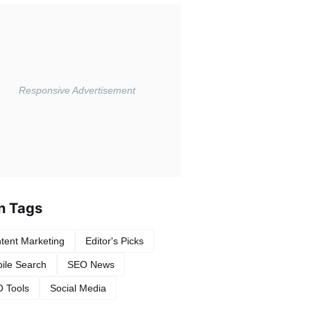
n Tags
tent Marketing
Editor's Picks
ile Search
SEO News
 Tools
Social Media