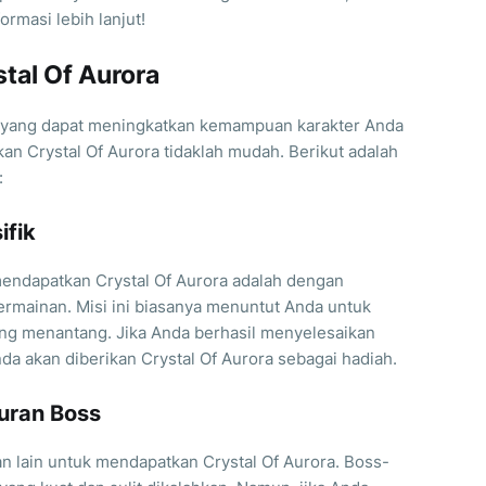
ormasi lebih lanjut!
tal Of Aurora
ka yang dapat meningkatkan kemampuan karakter Anda
n Crystal Of Aurora tidaklah mudah. Berikut adalah
:
ifik
mendapatkan Crystal Of Aurora adalah dengan
ermainan. Misi ini biasanya menuntut Anda untuk
ng menantang. Jika Anda berhasil menyelesaikan
da akan diberikan Crystal Of Aurora sebagai hadiah.
uran Boss
 lain untuk mendapatkan Crystal Of Aurora. Boss-