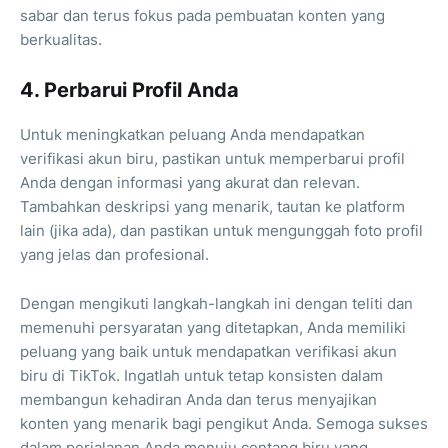
sabar dan terus fokus pada pembuatan konten yang
berkualitas.
4. Perbarui Profil Anda
Untuk meningkatkan peluang Anda mendapatkan
verifikasi akun biru, pastikan untuk memperbarui profil
Anda dengan informasi yang akurat dan relevan.
Tambahkan deskripsi yang menarik, tautan ke platform
lain (jika ada), dan pastikan untuk mengunggah foto profil
yang jelas dan profesional.
Dengan mengikuti langkah-langkah ini dengan teliti dan
memenuhi persyaratan yang ditetapkan, Anda memiliki
peluang yang baik untuk mendapatkan verifikasi akun
biru di TikTok. Ingatlah untuk tetap konsisten dalam
membangun kehadiran Anda dan terus menyajikan
konten yang menarik bagi pengikut Anda. Semoga sukses
dalam perjalanan Anda menuju centang biru yang