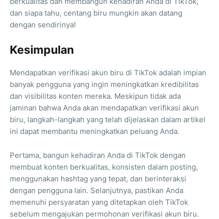
berkualitas dan membangun kehadiran Anda di TikTok,
dan siapa tahu, centang biru mungkin akan datang
dengan sendirinya!
Kesimpulan
Mendapatkan verifikasi akun biru di TikTok adalah impian
banyak pengguna yang ingin meningkatkan kredibilitas
dan visibilitas konten mereka. Meskipun tidak ada
jaminan bahwa Anda akan mendapatkan verifikasi akun
biru, langkah-langkah yang telah dijelaskan dalam artikel
ini dapat membantu meningkatkan peluang Anda.
Pertama, bangun kehadiran Anda di TikTok dengan
membuat konten berkualitas, konsisten dalam posting,
menggunakan hashtag yang tepat, dan berinteraksi
dengan pengguna lain. Selanjutnya, pastikan Anda
memenuhi persyaratan yang ditetapkan oleh TikTok
sebelum mengajukan permohonan verifikasi akun biru.