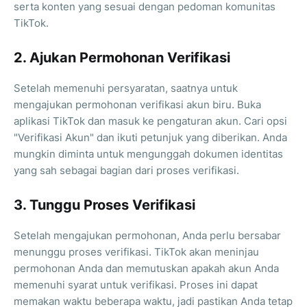
serta konten yang sesuai dengan pedoman komunitas
TikTok.
2. Ajukan Permohonan Verifikasi
Setelah memenuhi persyaratan, saatnya untuk
mengajukan permohonan verifikasi akun biru. Buka
aplikasi TikTok dan masuk ke pengaturan akun. Cari opsi
"Verifikasi Akun" dan ikuti petunjuk yang diberikan. Anda
mungkin diminta untuk mengunggah dokumen identitas
yang sah sebagai bagian dari proses verifikasi.
3. Tunggu Proses Verifikasi
Setelah mengajukan permohonan, Anda perlu bersabar
menunggu proses verifikasi. TikTok akan meninjau
permohonan Anda dan memutuskan apakah akun Anda
memenuhi syarat untuk verifikasi. Proses ini dapat
memakan waktu beberapa waktu, jadi pastikan Anda tetap