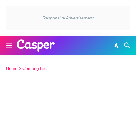
Home
Centang Biru