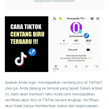
Apakah Anda ingin mendapatkan centang biru di TikTok?
Jika iya, Anda datang ke tempat yang tepat! Dalam artikel
ini, kami akan memberi tahu Anda cara mendapatkan
verifikasi akun biru di TikTok secara lengkap. Verifikasi
akun tidak hanya memberikan status dan kepercayaan,