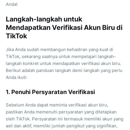
Anda!
Langkah-langkah untuk
Mendapatkan Verifikasi Akun Biru di
TikTok
Jika Anda sudah membangun kehadiran yang kuat di
TikTok, sekarang saatnya untuk mempelajari langkah-
langkah konkret untuk mendapatkan verifikasi akun biru.
Berikut adalah panduan langkah demi langkah yang perlu
Anda ikuti:
1. Penuhi Persyaratan Verifikasi
Sebelum Anda dapat meminta verifikasi akun biru,
pastikan Anda memenuhi persyaratan yang ditetapkan
oleh TikTok. Persyaratan ini termasuk memiliki akun yang
asli dan aktif, memiliki jumlah pengikut yang signifikan,