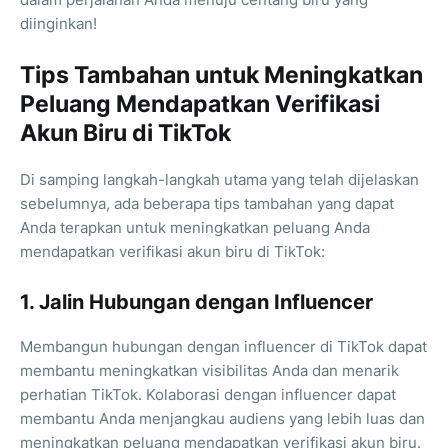
diinginkan!
Tips Tambahan untuk Meningkatkan
Peluang Mendapatkan Verifikasi
Akun Biru di TikTok
Di samping langkah-langkah utama yang telah dijelaskan
sebelumnya, ada beberapa tips tambahan yang dapat
Anda terapkan untuk meningkatkan peluang Anda
mendapatkan verifikasi akun biru di TikTok:
1. Jalin Hubungan dengan Influencer
Membangun hubungan dengan influencer di TikTok dapat
membantu meningkatkan visibilitas Anda dan menarik
perhatian TikTok. Kolaborasi dengan influencer dapat
membantu Anda menjangkau audiens yang lebih luas dan
meningkatkan peluang mendapatkan verifikasi akun biru.