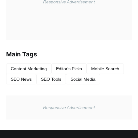
Main Tags
Content Marketing
Editor's Picks
Mobile Search
SEO News
SEO Tools
Social Media