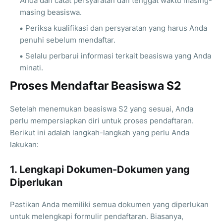
Anda dan catat persyaratan dan tenggat waktu masing-
masing beasiswa.
Periksa kualifikasi dan persyaratan yang harus Anda
penuhi sebelum mendaftar.
Selalu perbarui informasi terkait beasiswa yang Anda
minati.
Proses Mendaftar Beasiswa S2
Setelah menemukan beasiswa S2 yang sesuai, Anda
perlu mempersiapkan diri untuk proses pendaftaran.
Berikut ini adalah langkah-langkah yang perlu Anda
lakukan:
1. Lengkapi Dokumen-Dokumen yang
Diperlukan
Pastikan Anda memiliki semua dokumen yang diperlukan
untuk melengkapi formulir pendaftaran. Biasanya,