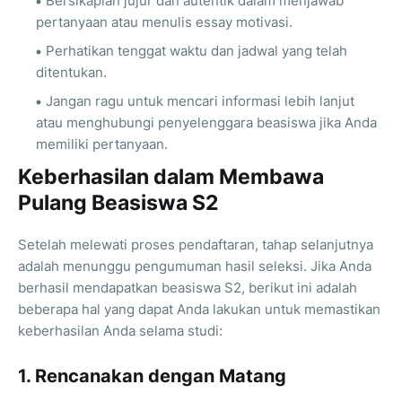
Bersikaplah jujur dan autentik dalam menjawab
pertanyaan atau menulis essay motivasi.
Perhatikan tenggat waktu dan jadwal yang telah
ditentukan.
Jangan ragu untuk mencari informasi lebih lanjut
atau menghubungi penyelenggara beasiswa jika Anda
memiliki pertanyaan.
Keberhasilan dalam Membawa
Pulang Beasiswa S2
Setelah melewati proses pendaftaran, tahap selanjutnya
adalah menunggu pengumuman hasil seleksi. Jika Anda
berhasil mendapatkan beasiswa S2, berikut ini adalah
beberapa hal yang dapat Anda lakukan untuk memastikan
keberhasilan Anda selama studi:
1. Rencanakan dengan Matang