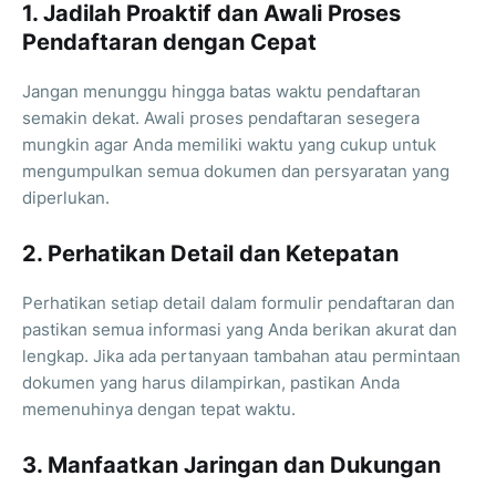
1. Jadilah Proaktif dan Awali Proses
Pendaftaran dengan Cepat
Jangan menunggu hingga batas waktu pendaftaran
semakin dekat. Awali proses pendaftaran sesegera
mungkin agar Anda memiliki waktu yang cukup untuk
mengumpulkan semua dokumen dan persyaratan yang
diperlukan.
2. Perhatikan Detail dan Ketepatan
Perhatikan setiap detail dalam formulir pendaftaran dan
pastikan semua informasi yang Anda berikan akurat dan
lengkap. Jika ada pertanyaan tambahan atau permintaan
dokumen yang harus dilampirkan, pastikan Anda
memenuhinya dengan tepat waktu.
3. Manfaatkan Jaringan dan Dukungan