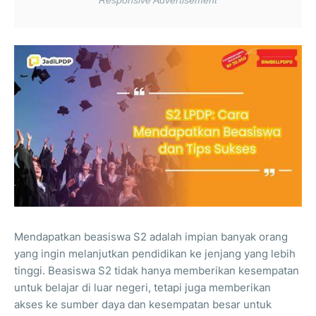
Mendapatkan beasiswa S2 adalah impian banyak orang
yang ingin melanjutkan pendidikan ke jenjang yang lebih
tinggi. Beasiswa S2 tidak hanya memberikan kesempatan
untuk belajar di luar negeri, tetapi juga memberikan
akses ke sumber daya dan kesempatan besar untuk