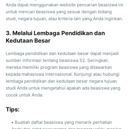
Anda dapat menggunakan website pencarian beasiswa ini
untuk mencari beasiswa yang sesuai dengan bidang
studi, negara tujuan, atau kriteria lain yang Anda inginkan.
3. Melalui Lembaga Pendidikan dan
Kedutaan Besar
Lembaga pendidikan dan kedutaan besar dapat menjadi
sumber informasi tentang beasiswa S2. Seringkali,
mereka memiliki program beasiswa yang ditawarkan
kepada mahasiswa internasional. Kunjungi atau hubungi
lembaga pendidikan dan kedutaan besar negara tujuan
studi Anda untuk mengetahui apakah ada beasiswa yang
cocok untuk Anda.
Tips:
Buatlah daftar beasiswa yang menarik perhatian