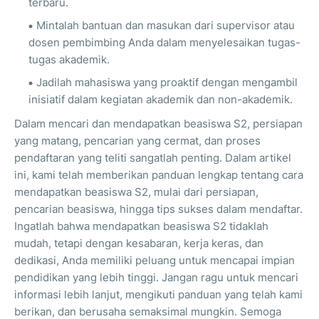
terbaru.
Mintalah bantuan dan masukan dari supervisor atau
dosen pembimbing Anda dalam menyelesaikan tugas-
tugas akademik.
Jadilah mahasiswa yang proaktif dengan mengambil
inisiatif dalam kegiatan akademik dan non-akademik.
Dalam mencari dan mendapatkan beasiswa S2, persiapan
yang matang, pencarian yang cermat, dan proses
pendaftaran yang teliti sangatlah penting. Dalam artikel
ini, kami telah memberikan panduan lengkap tentang cara
mendapatkan beasiswa S2, mulai dari persiapan,
pencarian beasiswa, hingga tips sukses dalam mendaftar.
Ingatlah bahwa mendapatkan beasiswa S2 tidaklah
mudah, tetapi dengan kesabaran, kerja keras, dan
dedikasi, Anda memiliki peluang untuk mencapai impian
pendidikan yang lebih tinggi. Jangan ragu untuk mencari
informasi lebih lanjut, mengikuti panduan yang telah kami
berikan, dan berusaha semaksimal mungkin. Semoga