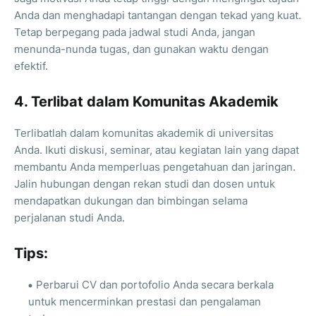
Anda dan menghadapi tantangan dengan tekad yang kuat.
Tetap berpegang pada jadwal studi Anda, jangan
menunda-nunda tugas, dan gunakan waktu dengan
efektif.
4. Terlibat dalam Komunitas Akademik
Terlibatlah dalam komunitas akademik di universitas
Anda. Ikuti diskusi, seminar, atau kegiatan lain yang dapat
membantu Anda memperluas pengetahuan dan jaringan.
Jalin hubungan dengan rekan studi dan dosen untuk
mendapatkan dukungan dan bimbingan selama
perjalanan studi Anda.
Tips:
Perbarui CV dan portofolio Anda secara berkala
untuk mencerminkan prestasi dan pengalaman