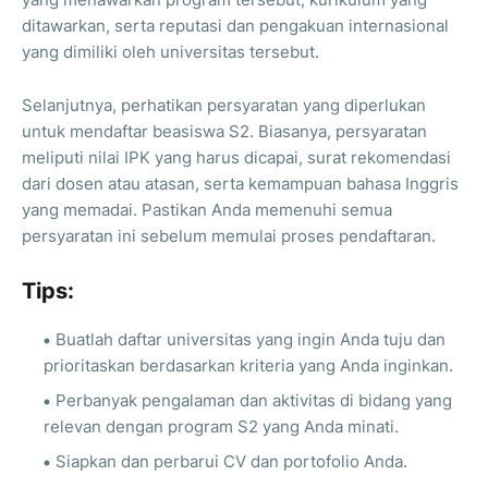
ditawarkan, serta reputasi dan pengakuan internasional
yang dimiliki oleh universitas tersebut.
Selanjutnya, perhatikan persyaratan yang diperlukan
untuk mendaftar beasiswa S2. Biasanya, persyaratan
meliputi nilai IPK yang harus dicapai, surat rekomendasi
dari dosen atau atasan, serta kemampuan bahasa Inggris
yang memadai. Pastikan Anda memenuhi semua
persyaratan ini sebelum memulai proses pendaftaran.
Tips:
Buatlah daftar universitas yang ingin Anda tuju dan
prioritaskan berdasarkan kriteria yang Anda inginkan.
Perbanyak pengalaman dan aktivitas di bidang yang
relevan dengan program S2 yang Anda minati.
Siapkan dan perbarui CV dan portofolio Anda.