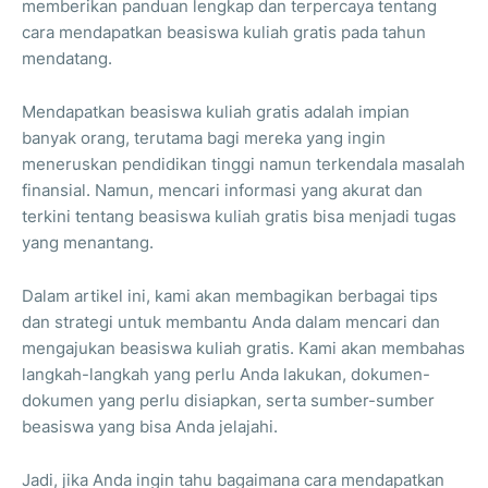
memberikan panduan lengkap dan terpercaya tentang
cara mendapatkan beasiswa kuliah gratis pada tahun
mendatang.
Mendapatkan beasiswa kuliah gratis adalah impian
banyak orang, terutama bagi mereka yang ingin
meneruskan pendidikan tinggi namun terkendala masalah
finansial. Namun, mencari informasi yang akurat dan
terkini tentang beasiswa kuliah gratis bisa menjadi tugas
yang menantang.
Dalam artikel ini, kami akan membagikan berbagai tips
dan strategi untuk membantu Anda dalam mencari dan
mengajukan beasiswa kuliah gratis. Kami akan membahas
langkah-langkah yang perlu Anda lakukan, dokumen-
dokumen yang perlu disiapkan, serta sumber-sumber
beasiswa yang bisa Anda jelajahi.
Jadi, jika Anda ingin tahu bagaimana cara mendapatkan