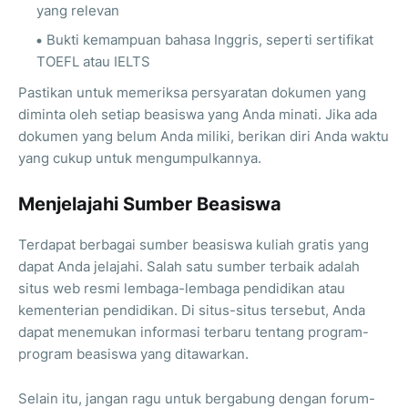
yang relevan
Bukti kemampuan bahasa Inggris, seperti sertifikat
TOEFL atau IELTS
Pastikan untuk memeriksa persyaratan dokumen yang
diminta oleh setiap beasiswa yang Anda minati. Jika ada
dokumen yang belum Anda miliki, berikan diri Anda waktu
yang cukup untuk mengumpulkannya.
Menjelajahi Sumber Beasiswa
Terdapat berbagai sumber beasiswa kuliah gratis yang
dapat Anda jelajahi. Salah satu sumber terbaik adalah
situs web resmi lembaga-lembaga pendidikan atau
kementerian pendidikan. Di situs-situs tersebut, Anda
dapat menemukan informasi terbaru tentang program-
program beasiswa yang ditawarkan.
Selain itu, jangan ragu untuk bergabung dengan forum-