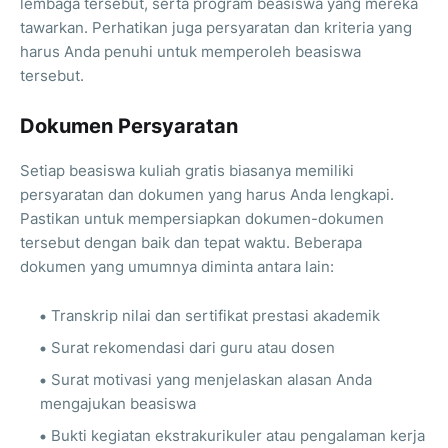
lembaga tersebut, serta program beasiswa yang mereka
tawarkan. Perhatikan juga persyaratan dan kriteria yang
harus Anda penuhi untuk memperoleh beasiswa
tersebut.
Dokumen Persyaratan
Setiap beasiswa kuliah gratis biasanya memiliki
persyaratan dan dokumen yang harus Anda lengkapi.
Pastikan untuk mempersiapkan dokumen-dokumen
tersebut dengan baik dan tepat waktu. Beberapa
dokumen yang umumnya diminta antara lain:
Transkrip nilai dan sertifikat prestasi akademik
Surat rekomendasi dari guru atau dosen
Surat motivasi yang menjelaskan alasan Anda
mengajukan beasiswa
Bukti kegiatan ekstrakurikuler atau pengalaman kerja