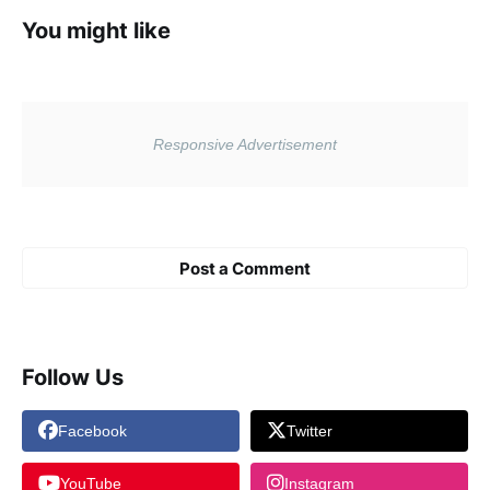
You might like
Post a Comment
Follow Us
Facebook
Twitter
YouTube
Instagram