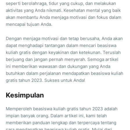
seperti berolahraga, tidur yang cukup, dan melakukan
aktivitas yang Anda nikmati. Kesehatan mental yang baik
akan membantu Anda menjaga motivasi dan fokus dalam
mencapai tujuan Anda.
Dengan menjaga motivasi dan tetap berusaha, Anda akan
dapat menghadapi tantangan dalam mencari beasiswa
kuliah gratis dengan keyakinan dan ketekunan. Teruslah
berjuang dan jangan pernah menyerah. Semoga artikel
ini memberikan wawasan dan dukungan yang Anda
butuhkan dalam perjalanan mendapatkan beasiswa kuliah
gratis tahun 2023. Sukses untuk Anda!
Kesimpulan
Memperoleh beasiswa kuliah gratis tahun 2023 adalah
impian banyak orang. Dalam artikel ini, kami telah
memberikan panduan lengkap dan terpercaya tentang
cara mendapatkan beasiswa kuliah gratis. Mulai dari