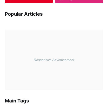
Popular Articles
Main Tags