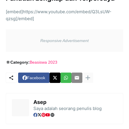
[embed]https://www.youtube.com/embed/Q3LsUW-
qzsg[/embed]
Category:
Beasiswa 2023
Facebook
Asep
Saya adalah seorang penulis blog