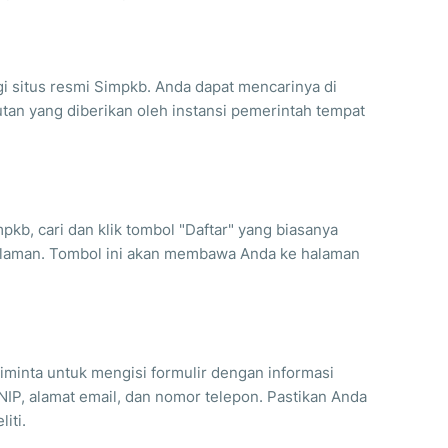
 situs resmi Simpkb. Anda dapat mencarinya di
an yang diberikan oleh instansi pemerintah tempat
kb, cari dan klik tombol "Daftar" yang biasanya
 halaman. Tombol ini akan membawa Anda ke halaman
iminta untuk mengisi formulir dengan informasi
NIP, alamat email, dan nomor telepon. Pastikan Anda
iti.