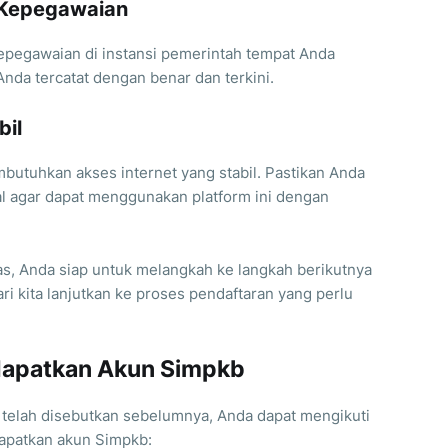
m Kepegawaian
epegawaian di instansi pemerintah tempat Anda
nda tercatat dengan benar dan terkini.
bil
tuhkan akses internet yang stabil. Pastikan Anda
al agar dapat menggunakan platform ini dengan
s, Anda siap untuk melangkah ke langkah berikutnya
 kita lanjutkan ke proses pendaftaran yang perlu
apatkan Akun Simpkb
telah disebutkan sebelumnya, Anda dapat mengikuti
apatkan akun Simpkb: