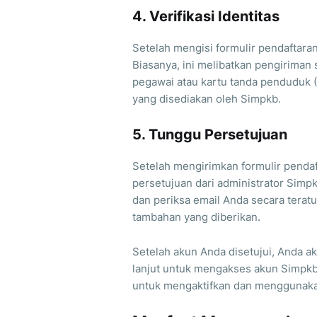
4. Verifikasi Identitas
Setelah mengisi formulir pendaftaran
Biasanya, ini melibatkan pengiriman s
pegawai atau kartu tanda penduduk (K
yang disediakan oleh Simpkb.
5. Tunggu Persetujuan
Setelah mengirimkan formulir pendaf
persetujuan dari administrator Simp
dan periksa email Anda secara teratu
tambahan yang diberikan.
Setelah akun Anda disetujui, Anda a
lanjut untuk mengakses akun Simpkb
untuk mengaktifkan dan menggunak