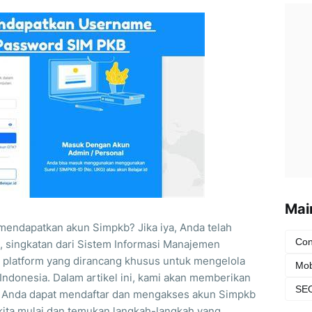
Mai
mendapatkan akun Simpkb? Jika iya, Anda telah
Con
, singkatan dari Sistem Informasi Manajemen
 platform yang dirancang khusus untuk mengelola
Mob
Indonesia. Dalam artikel ini, kami akan memberikan
SEO
 Anda dapat mendaftar dan mengakses akun Simpkb
 kita mulai dan temukan langkah-langkah yang