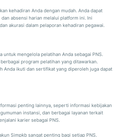
kan kehadiran Anda dengan mudah. Anda dapat
an absensi harian melalui platform ini. Ini
an akurasi dalam pelaporan kehadiran pegawai.
 untuk mengelola pelatihan Anda sebagai PNS.
berbagai program pelatihan yang ditawarkan.
h Anda ikuti dan sertifikat yang diperoleh juga dapat
ormasi penting lainnya, seperti informasi kebijakan
gumuman instansi, dan berbagai layanan terkait
jalani karier sebagai PNS.
akun Simpkb sangat penting bagi setiap PNS.