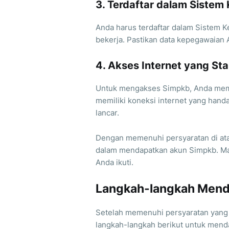
3. Terdaftar dalam Siste
Anda harus terdaftar dalam Sistem K
bekerja. Pastikan data kepegawaian A
4. Akses Internet yang Sta
Untuk mengakses Simpkb, Anda membu
memiliki koneksi internet yang hand
lancar.
Dengan memenuhi persyaratan di ata
dalam mendapatkan akun Simpkb. Mari
Anda ikuti.
Langkah-langkah Mend
Setelah memenuhi persyaratan yang 
langkah-langkah berikut untuk mend