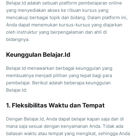
Belajar.Id adalah sebuah platform pembelajaran online
yang menyediakan akses ke ribuan kursus yang
mencakup berbagai topik dan bidang. Dalam platform ini,
Anda dapat menemukan kursus-kursus yang diajarkan
oleh instruktur yang berpengalaman dan ahli di
bidangnya.
Keunggulan Belajar.Id
Belajar.Id menawarkan berbagai keunggulan yang
membuatnya menjadi pilihan yang tepat bagi para
pembelajar. Berikut adalah beberapa keunggulan
Belajar.Id:
1. Fleksibilitas Waktu dan Tempat
Dengan Belajar.Id, Anda dapat belajar kapan saja dan di
mana saja sesuai dengan kenyamanan Anda. Tidak ada
batasan waktu atau tempat yang mengikat, sehingga Anda