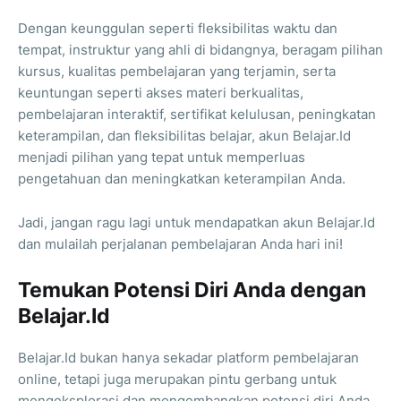
Dengan keunggulan seperti fleksibilitas waktu dan
tempat, instruktur yang ahli di bidangnya, beragam pilihan
kursus, kualitas pembelajaran yang terjamin, serta
keuntungan seperti akses materi berkualitas,
pembelajaran interaktif, sertifikat kelulusan, peningkatan
keterampilan, dan fleksibilitas belajar, akun Belajar.Id
menjadi pilihan yang tepat untuk memperluas
pengetahuan dan meningkatkan keterampilan Anda.
Jadi, jangan ragu lagi untuk mendapatkan akun Belajar.Id
dan mulailah perjalanan pembelajaran Anda hari ini!
Temukan Potensi Diri Anda dengan
Belajar.Id
Belajar.Id bukan hanya sekadar platform pembelajaran
online, tetapi juga merupakan pintu gerbang untuk
mengeksplorasi dan mengembangkan potensi diri Anda.