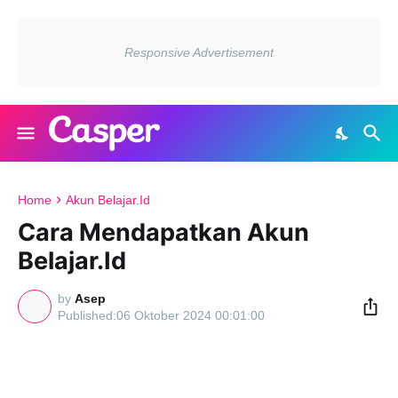
Home
Akun Belajar.Id
Cara Mendapatkan Akun
Belajar.Id
by
Asep
06 Oktober 2024 00:01:00