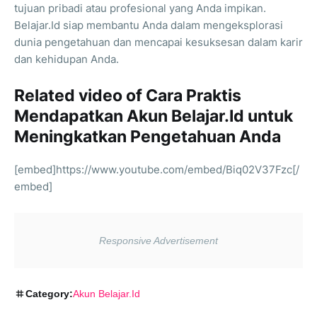
tujuan pribadi atau profesional yang Anda impikan.
Belajar.Id siap membantu Anda dalam mengeksplorasi
dunia pengetahuan dan mencapai kesuksesan dalam karir
dan kehidupan Anda.
Related video of Cara Praktis
Mendapatkan Akun Belajar.Id untuk
Meningkatkan Pengetahuan Anda
[embed]https://www.youtube.com/embed/Biq02V37Fzc[/
embed]
Category:
Akun Belajar.Id