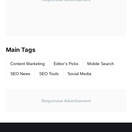
Main Tags
Content Marketing
Editor's Picks
Mobile Search
SEO News
SEO Tools
Social Media