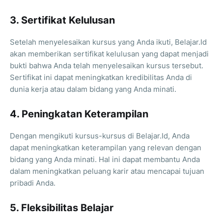
3. Sertifikat Kelulusan
Setelah menyelesaikan kursus yang Anda ikuti, Belajar.Id
akan memberikan sertifikat kelulusan yang dapat menjadi
bukti bahwa Anda telah menyelesaikan kursus tersebut.
Sertifikat ini dapat meningkatkan kredibilitas Anda di
dunia kerja atau dalam bidang yang Anda minati.
4. Peningkatan Keterampilan
Dengan mengikuti kursus-kursus di Belajar.Id, Anda
dapat meningkatkan keterampilan yang relevan dengan
bidang yang Anda minati. Hal ini dapat membantu Anda
dalam meningkatkan peluang karir atau mencapai tujuan
pribadi Anda.
5. Fleksibilitas Belajar