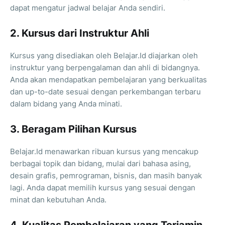
dapat mengatur jadwal belajar Anda sendiri.
2. Kursus dari Instruktur Ahli
Kursus yang disediakan oleh Belajar.Id diajarkan oleh
instruktur yang berpengalaman dan ahli di bidangnya.
Anda akan mendapatkan pembelajaran yang berkualitas
dan up-to-date sesuai dengan perkembangan terbaru
dalam bidang yang Anda minati.
3. Beragam Pilihan Kursus
Belajar.Id menawarkan ribuan kursus yang mencakup
berbagai topik dan bidang, mulai dari bahasa asing,
desain grafis, pemrograman, bisnis, dan masih banyak
lagi. Anda dapat memilih kursus yang sesuai dengan
minat dan kebutuhan Anda.
4. Kualitas Pembelajaran yang Terjamin