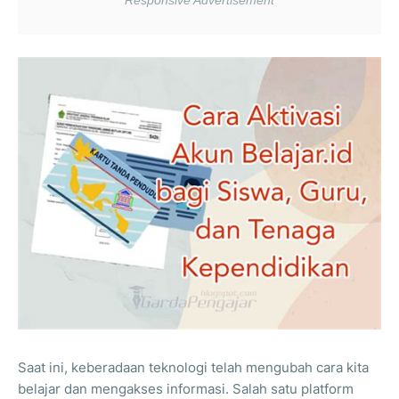
Saat ini, keberadaan teknologi telah mengubah cara kita
belajar dan mengakses informasi. Salah satu platform