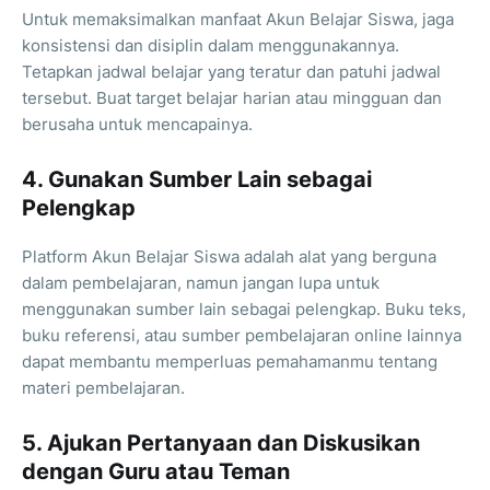
Untuk memaksimalkan manfaat Akun Belajar Siswa, jaga
konsistensi dan disiplin dalam menggunakannya.
Tetapkan jadwal belajar yang teratur dan patuhi jadwal
tersebut. Buat target belajar harian atau mingguan dan
berusaha untuk mencapainya.
4. Gunakan Sumber Lain sebagai
Pelengkap
Platform Akun Belajar Siswa adalah alat yang berguna
dalam pembelajaran, namun jangan lupa untuk
menggunakan sumber lain sebagai pelengkap. Buku teks,
buku referensi, atau sumber pembelajaran online lainnya
dapat membantu memperluas pemahamanmu tentang
materi pembelajaran.
5. Ajukan Pertanyaan dan Diskusikan
dengan Guru atau Teman