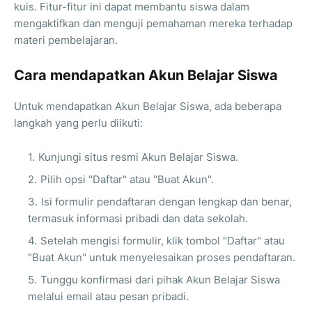
kuis. Fitur-fitur ini dapat membantu siswa dalam
mengaktifkan dan menguji pemahaman mereka terhadap
materi pembelajaran.
Cara mendapatkan Akun Belajar Siswa
Untuk mendapatkan Akun Belajar Siswa, ada beberapa
langkah yang perlu diikuti:
Kunjungi situs resmi Akun Belajar Siswa.
Pilih opsi "Daftar" atau "Buat Akun".
Isi formulir pendaftaran dengan lengkap dan benar,
termasuk informasi pribadi dan data sekolah.
Setelah mengisi formulir, klik tombol "Daftar" atau
"Buat Akun" untuk menyelesaikan proses pendaftaran.
Tunggu konfirmasi dari pihak Akun Belajar Siswa
melalui email atau pesan pribadi.