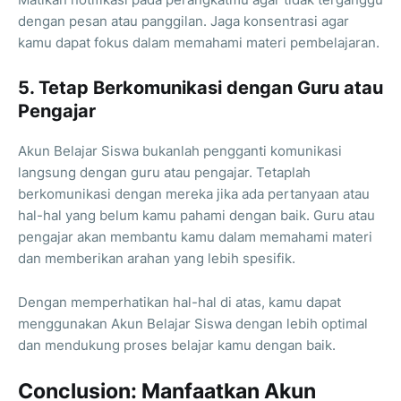
dengan pesan atau panggilan. Jaga konsentrasi agar
kamu dapat fokus dalam memahami materi pembelajaran.
5. Tetap Berkomunikasi dengan Guru atau
Pengajar
Akun Belajar Siswa bukanlah pengganti komunikasi
langsung dengan guru atau pengajar. Tetaplah
berkomunikasi dengan mereka jika ada pertanyaan atau
hal-hal yang belum kamu pahami dengan baik. Guru atau
pengajar akan membantu kamu dalam memahami materi
dan memberikan arahan yang lebih spesifik.
Dengan memperhatikan hal-hal di atas, kamu dapat
menggunakan Akun Belajar Siswa dengan lebih optimal
dan mendukung proses belajar kamu dengan baik.
Conclusion: Manfaatkan Akun