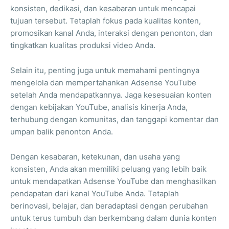
konsisten, dedikasi, dan kesabaran untuk mencapai
tujuan tersebut. Tetaplah fokus pada kualitas konten,
promosikan kanal Anda, interaksi dengan penonton, dan
tingkatkan kualitas produksi video Anda.
Selain itu, penting juga untuk memahami pentingnya
mengelola dan mempertahankan Adsense YouTube
setelah Anda mendapatkannya. Jaga kesesuaian konten
dengan kebijakan YouTube, analisis kinerja Anda,
terhubung dengan komunitas, dan tanggapi komentar dan
umpan balik penonton Anda.
Dengan kesabaran, ketekunan, dan usaha yang
konsisten, Anda akan memiliki peluang yang lebih baik
untuk mendapatkan Adsense YouTube dan menghasilkan
pendapatan dari kanal YouTube Anda. Tetaplah
berinovasi, belajar, dan beradaptasi dengan perubahan
untuk terus tumbuh dan berkembang dalam dunia konten