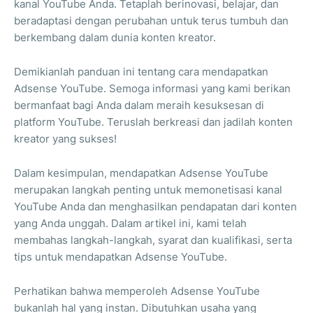
kanal YouTube Anda. Tetaplah berinovasi, belajar, dan
beradaptasi dengan perubahan untuk terus tumbuh dan
berkembang dalam dunia konten kreator.
Demikianlah panduan ini tentang cara mendapatkan
Adsense YouTube. Semoga informasi yang kami berikan
bermanfaat bagi Anda dalam meraih kesuksesan di
platform YouTube. Teruslah berkreasi dan jadilah konten
kreator yang sukses!
Dalam kesimpulan, mendapatkan Adsense YouTube
merupakan langkah penting untuk memonetisasi kanal
YouTube Anda dan menghasilkan pendapatan dari konten
yang Anda unggah. Dalam artikel ini, kami telah
membahas langkah-langkah, syarat dan kualifikasi, serta
tips untuk mendapatkan Adsense YouTube.
Perhatikan bahwa memperoleh Adsense YouTube
bukanlah hal yang instan. Dibutuhkan usaha yang