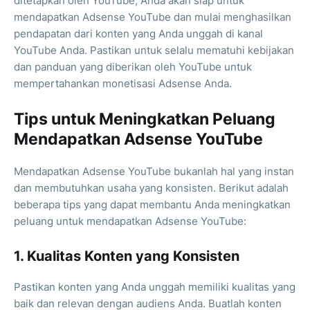
ditetapkan oleh YouTube, Anda akan siap untuk
mendapatkan Adsense YouTube dan mulai menghasilkan
pendapatan dari konten yang Anda unggah di kanal
YouTube Anda. Pastikan untuk selalu mematuhi kebijakan
dan panduan yang diberikan oleh YouTube untuk
mempertahankan monetisasi Adsense Anda.
Tips untuk Meningkatkan Peluang
Mendapatkan Adsense YouTube
Mendapatkan Adsense YouTube bukanlah hal yang instan
dan membutuhkan usaha yang konsisten. Berikut adalah
beberapa tips yang dapat membantu Anda meningkatkan
peluang untuk mendapatkan Adsense YouTube:
1. Kualitas Konten yang Konsisten
Pastikan konten yang Anda unggah memiliki kualitas yang
baik dan relevan dengan audiens Anda. Buatlah konten