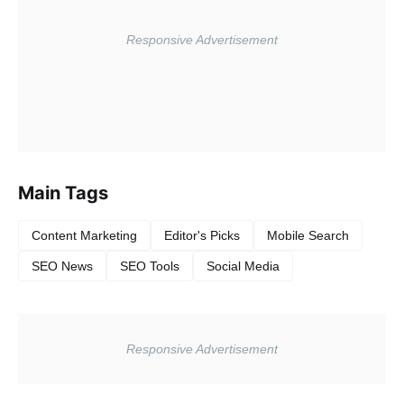
Main Tags
Content Marketing
Editor's Picks
Mobile Search
SEO News
SEO Tools
Social Media