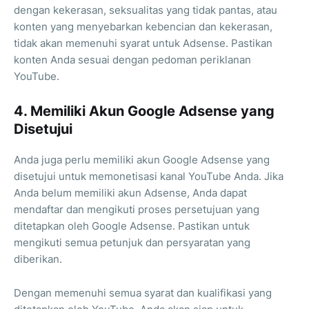
dengan kekerasan, seksualitas yang tidak pantas, atau
konten yang menyebarkan kebencian dan kekerasan,
tidak akan memenuhi syarat untuk Adsense. Pastikan
konten Anda sesuai dengan pedoman periklanan
YouTube.
4. Memiliki Akun Google Adsense yang
Disetujui
Anda juga perlu memiliki akun Google Adsense yang
disetujui untuk memonetisasi kanal YouTube Anda. Jika
Anda belum memiliki akun Adsense, Anda dapat
mendaftar dan mengikuti proses persetujuan yang
ditetapkan oleh Google Adsense. Pastikan untuk
mengikuti semua petunjuk dan persyaratan yang
diberikan.
Dengan memenuhi semua syarat dan kualifikasi yang