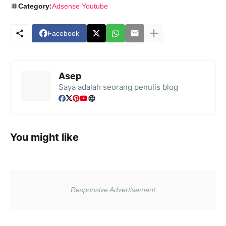
Category:
Adsense Youtube
Facebook
Asep
Saya adalah seorang penulis blog
You might like