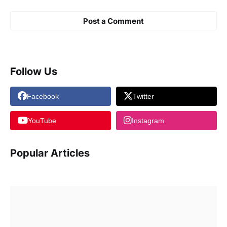
Post a Comment
Follow Us
Facebook
Twitter
YouTube
Instagram
Popular Articles