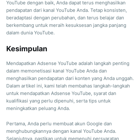
YouTube dengan baik, Anda dapat terus menghasilkan
pendapatan dari kanal YouTube Anda. Tetap konsisten,
beradaptasi dengan perubahan, dan terus belajar dan
berkembang untuk meraih kesuksesan jangka panjang
dalam dunia YouTube.
Kesimpulan
Mendapatkan Adsense YouTube adalah langkah penting
dalam memonetisasi kanal YouTube Anda dan
menghasilkan pendapatan dari konten yang Anda unggah.
Dalam artikel ini, kami telah membahas langkah-langkah
untuk mendapatkan Adsense YouTube, syarat dan
kualifikasi yang perlu dipenuhi, serta tips untuk
meningkatkan peluang Anda.
Pertama, Anda perlu membuat akun Google dan
menghubungkannya dengan kanal YouTube Anda.
Selanjutnya, pastikan untuk memenuhi persyaratan