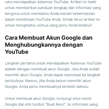
cara mendapatkan Adsense YouTube. Artikel ini hadir
untuk memberikan panduan lengkap dan informasi yang
berguna untuk membantu Anda meraih keberhasilan
dalam monetisasi YouTube Anda. Simak terus artikel ini
untuk mengetahui semua yang perlu Anda ketahui!
Cara Membuat Akun Google dan
Menghubungkannya dengan
YouTube
Langkah pertama untuk mendapatkan Adsense YouTube
adalah dengan membuat akun Google. Jika Anda sudah
memiliki akun Google, Anda dapat melompat ke langkah
berikutnya. Namun, jika Anda belum memiliki akun
Google, Anda perlu membuatnya terlebih dahulu.
Untuk membuat akun Google, kunjungi situs resmi
Google dan klik tombol "Buat Akun". Isi informasi yang