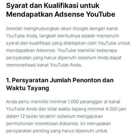
Syarat dan Kualifikasi untuk
Mendapatkan Adsense YouTube
Setelah menghubungkan akun Google dengan kanal
YouTube Anda, langkah berikutnya adalah memenuhi
syarat dan kualifikasi yang ditetapkan oleh YouTube untuk
mendapatkan Adsense. YouTube memiliki beberapa
persyaratan yang harus dipenuhi sebelum Anda dapat
memonetisasi kanal YouTube Anda.
1. Persyaratan Jumlah Penonton dan
Waktu Tayang
Anda perlu memiliki minimal 1.000 pelanggan di kanal
YouTube Anda dan total waktu tayang minimal 4.000 jam
dalam 12 bulan terakhir sebelum mengajukan
permohonan monetisasi Adsense. Ini merupakan
persyaratan penting yang harus dipenuhi untuk