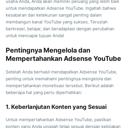
usaha Anda, Anda akan memiliki peluang yang lebih baik
untuk mendapatkan Adsense YouTube. Ingatlah bahwa
kesabaran dan ketekunan sangat penting dalam
membangun kanal YouTube yang sukses. Teruslah
berkreasi, belajar, dan beradaptasi dengan perubahan
untuk mencapai tujuan Anda!
Pentingnya Mengelola dan
Mempertahankan Adsense YouTube
Setelah Anda berhasil mendapatkan Adsense YouTube,
penting untuk memahami pentingnya mengelola dan
mempertahankan monetisasi tersebut. Berikut adalah
beberapa hal yang perlu diperhatikan:
1. Keberlanjutan Konten yang Sesuai
Untuk mempertahankan Adsense YouTube, pastikan
konten yang Anda unggah tetap sesuai dengan kebijakan