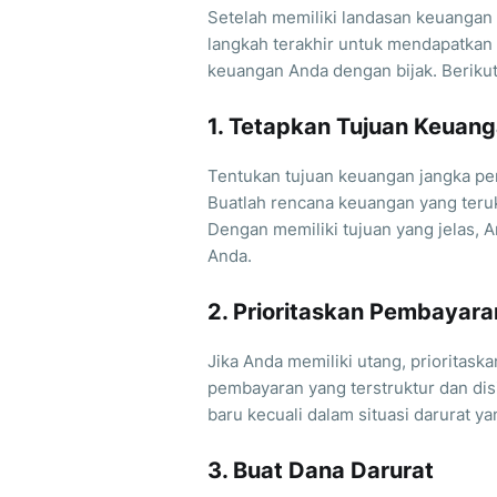
Setelah memiliki landasan keuangan
langkah terakhir untuk mendapatkan
keuangan Anda dengan bijak. Berikut
1. Tetapkan Tujuan Keuan
Tentukan tujuan keuangan jangka pen
Buatlah rencana keuangan yang teruk
Dengan memiliki tujuan yang jelas, 
Anda.
2. Prioritaskan Pembayar
Jika Anda memiliki utang, prioritas
pembayaran yang terstruktur dan di
baru kecuali dalam situasi darurat ya
3. Buat Dana Darurat