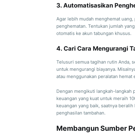
3. Automatisasikan Peng
Agar lebih mudah menghemat uang, 
penghematan. Tentukan jumlah yang a
otomatis ke akun tabungan khusus.
4. Cari Cara Mengurangi T
Telusuri semua tagihan rutin Anda, sep
untuk mengurangi biayanya. Misalnya
atau menggunakan peralatan hemat e
Dengan mengikuti langkah-langkah 
keuangan yang kuat untuk meraih 100
keuangan yang baik, saatnya berali
penghasilan tambahan.
Membangun Sumber Pe