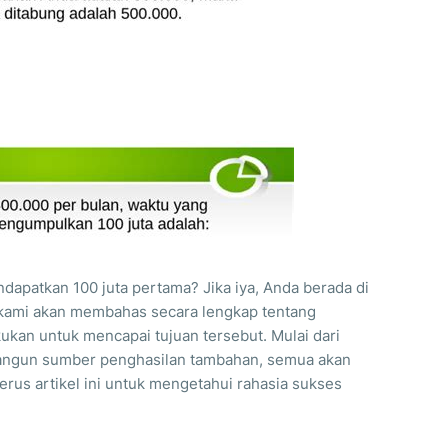
apatkan 100 juta pertama? Jika iya, Anda berada di
i, kami akan membahas secara lengkap tentang
ukan untuk mencapai tujuan tersebut. Mulai dari
angun sumber penghasilan tambahan, semua akan
terus artikel ini untuk mengetahui rahasia sukses