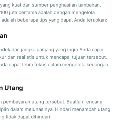
 yang kuat dan sumber penghasilan tambahan,
 100 juta pertama adalah dengan mengelola
 adalah beberapa tips yang dapat Anda terapkan:
gan
dek dan jangka panjang yang ingin Anda capai.
ur dan realistis untuk mencapai tujuan tersebut.
Anda dapat lebih fokus dalam mengelola keuangan
an Utang
kan pembayaran utang tersebut. Buatlah rencana
siplin dalam melunasinya. Hindari menambah utang
ng tidak dapat dihindari.