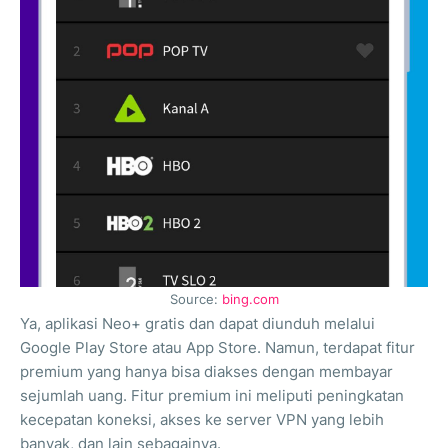
Source:
bing.com
Ya, aplikasi Neo+ gratis dan dapat diunduh melalui
Google Play Store atau App Store. Namun, terdapat fitur
premium yang hanya bisa diakses dengan membayar
sejumlah uang. Fitur premium ini meliputi peningkatan
kecepatan koneksi, akses ke server VPN yang lebih
banyak, dan lain sebagainya.