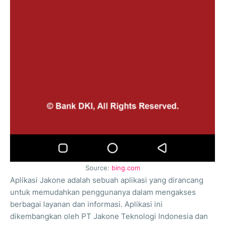
Source:
bing.com
Aplikasi Jakone adalah sebuah aplikasi yang dirancang
untuk memudahkan penggunanya dalam mengakses
berbagai layanan dan informasi. Aplikasi ini
dikembangkan oleh PT Jakone Teknologi Indonesia dan