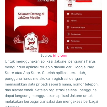
Source:
bing.com
Untuk menggunakan aplikasi Jakone, pengguna harus
mengunduh aplikasi terlebih dahulu dari Google Play
Store atau App Store. Setelah aplikasi terunduh,
pengguna harus melakukan registrasi dengan
memasukkan data pribadi seperti nama, nomor telepon,
dan alamat email. Setelah registrasi selesai, pengguna
dapat langsung menggunakan aplikasi Jakone untuk
melakukan berbagai transaksi dan mengakses berbagai