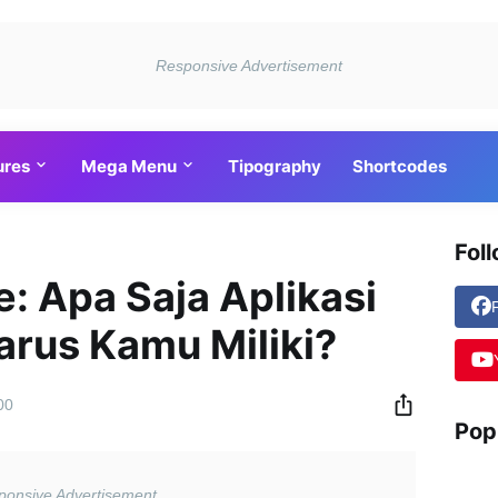
ures
Mega Menu
Tipography
Shortcodes
Fol
e: Apa Saja Aplikasi
arus Kamu Miliki?
00
Pop