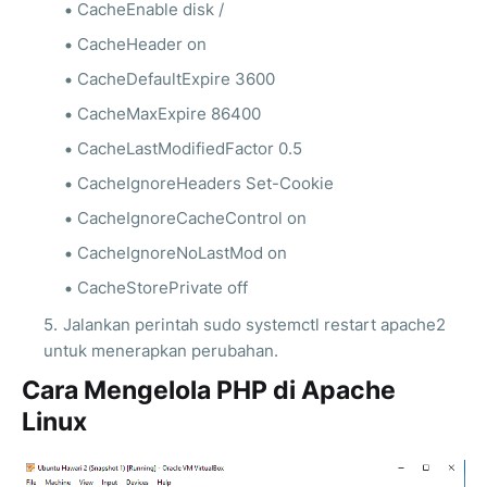
CacheEnable disk /
CacheHeader on
CacheDefaultExpire 3600
CacheMaxExpire 86400
CacheLastModifiedFactor 0.5
CacheIgnoreHeaders Set-Cookie
CacheIgnoreCacheControl on
CacheIgnoreNoLastMod on
CacheStorePrivate off
Jalankan perintah sudo systemctl restart apache2
untuk menerapkan perubahan.
Cara Mengelola PHP di Apache
Linux