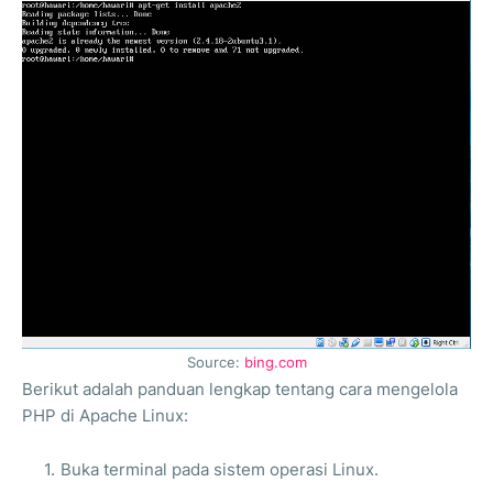
Source:
bing.com
Berikut adalah panduan lengkap tentang cara mengelola
PHP di Apache Linux:
Buka terminal pada sistem operasi Linux.