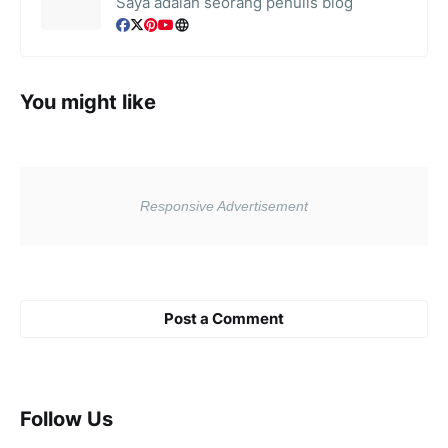
Saya adalah seorang penulis blog
You might like
Post a Comment
Follow Us