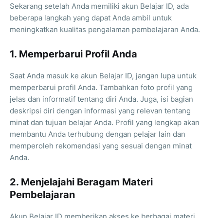
Sekarang setelah Anda memiliki akun Belajar ID, ada
beberapa langkah yang dapat Anda ambil untuk
meningkatkan kualitas pengalaman pembelajaran Anda.
1. Memperbarui Profil Anda
Saat Anda masuk ke akun Belajar ID, jangan lupa untuk
memperbarui profil Anda. Tambahkan foto profil yang
jelas dan informatif tentang diri Anda. Juga, isi bagian
deskripsi diri dengan informasi yang relevan tentang
minat dan tujuan belajar Anda. Profil yang lengkap akan
membantu Anda terhubung dengan pelajar lain dan
memperoleh rekomendasi yang sesuai dengan minat
Anda.
2. Menjelajahi Beragam Materi
Pembelajaran
Akun Belajar ID memberikan akses ke berbagai materi