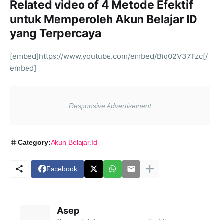
Related video of 4 Metode Efektif
untuk Memperoleh Akun Belajar ID
yang Terpercaya
[embed]https://www.youtube.com/embed/Biq02V37Fzc[/
embed]
Category:
Akun Belajar.Id
Facebook
Asep