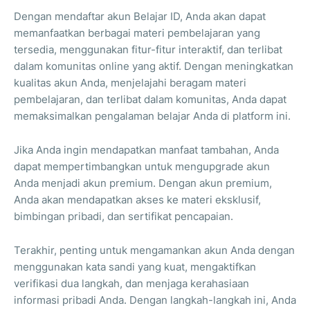
Dengan mendaftar akun Belajar ID, Anda akan dapat
memanfaatkan berbagai materi pembelajaran yang
tersedia, menggunakan fitur-fitur interaktif, dan terlibat
dalam komunitas online yang aktif. Dengan meningkatkan
kualitas akun Anda, menjelajahi beragam materi
pembelajaran, dan terlibat dalam komunitas, Anda dapat
memaksimalkan pengalaman belajar Anda di platform ini.
Jika Anda ingin mendapatkan manfaat tambahan, Anda
dapat mempertimbangkan untuk mengupgrade akun
Anda menjadi akun premium. Dengan akun premium,
Anda akan mendapatkan akses ke materi eksklusif,
bimbingan pribadi, dan sertifikat pencapaian.
Terakhir, penting untuk mengamankan akun Anda dengan
menggunakan kata sandi yang kuat, mengaktifkan
verifikasi dua langkah, dan menjaga kerahasiaan
informasi pribadi Anda. Dengan langkah-langkah ini, Anda