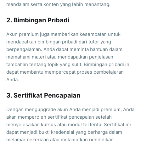
mendalam serta konten yang lebih menantang.
2. Bimbingan Pribadi
Akun premium juga memberikan kesempatan untuk
mendapatkan bimbingan pribadi dari tutor yang
berpengalaman. Anda dapat meminta bantuan dalam
memahami materi atau mendapatkan penjelasan
tambahan tentang topik yang sulit. Bimbingan pribadi ini
dapat membantu mempercepat proses pembelajaran
Anda.
3. Sertifikat Pencapaian
Dengan mengupgrade akun Anda menjadi premium, Anda
akan memperoleh sertifikat pencapaian setelah
menyelesaikan kursus atau modul tertentu. Sertifikat ini
dapat menjadi bukti kredensial yang berharga dalam
melamar pekerjaan atau melanjutkan pendidikan.