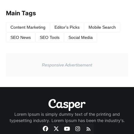
Main Tags
Content Marketing
Editor's Picks
Mobile Search
SEO News
SEO Tools
Social Media
Lorem Ipsum is simply dummy text of the printing and
typesetting industry. Lorem Ipsum has been the industry's.