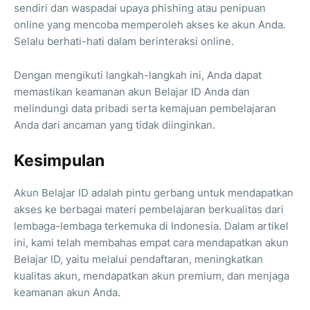
sendiri dan waspadai upaya phishing atau penipuan
online yang mencoba memperoleh akses ke akun Anda.
Selalu berhati-hati dalam berinteraksi online.
Dengan mengikuti langkah-langkah ini, Anda dapat
memastikan keamanan akun Belajar ID Anda dan
melindungi data pribadi serta kemajuan pembelajaran
Anda dari ancaman yang tidak diinginkan.
Kesimpulan
Akun Belajar ID adalah pintu gerbang untuk mendapatkan
akses ke berbagai materi pembelajaran berkualitas dari
lembaga-lembaga terkemuka di Indonesia. Dalam artikel
ini, kami telah membahas empat cara mendapatkan akun
Belajar ID, yaitu melalui pendaftaran, meningkatkan
kualitas akun, mendapatkan akun premium, dan menjaga
keamanan akun Anda.