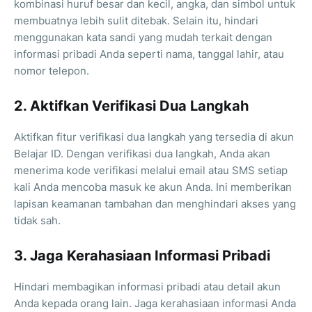
kombinasi huruf besar dan kecil, angka, dan simbol untuk
membuatnya lebih sulit ditebak. Selain itu, hindari
menggunakan kata sandi yang mudah terkait dengan
informasi pribadi Anda seperti nama, tanggal lahir, atau
nomor telepon.
2. Aktifkan Verifikasi Dua Langkah
Aktifkan fitur verifikasi dua langkah yang tersedia di akun
Belajar ID. Dengan verifikasi dua langkah, Anda akan
menerima kode verifikasi melalui email atau SMS setiap
kali Anda mencoba masuk ke akun Anda. Ini memberikan
lapisan keamanan tambahan dan menghindari akses yang
tidak sah.
3. Jaga Kerahasiaan Informasi Pribadi
Hindari membagikan informasi pribadi atau detail akun
Anda kepada orang lain. Jaga kerahasiaan informasi Anda