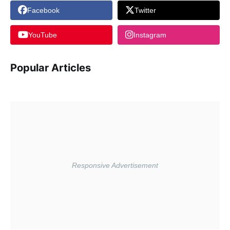
Facebook
Twitter
YouTube
Instagram
Popular Articles